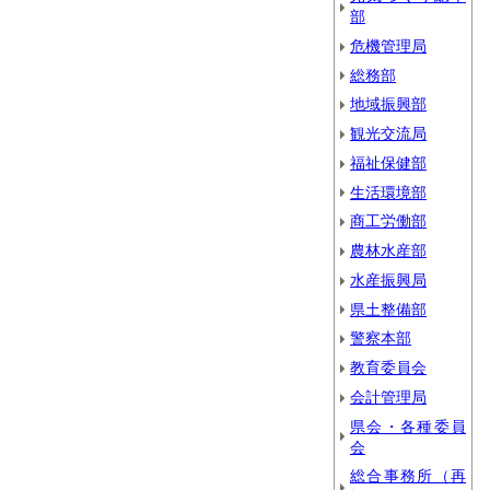
部
危機管理局
総務部
地域振興部
観光交流局
福祉保健部
生活環境部
商工労働部
農林水産部
水産振興局
県土整備部
警察本部
教育委員会
会計管理局
県会・各種委員
会
総合事務所（再