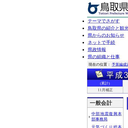
テーマでさがす
鳥取県の紹介と観
県からのお知らせ
ネットで手続
県政情報
県の組織と仕事
現在の位置：
予算編成
(累計)
11月補正
一般会計
中部地震復興本
部事務局
元気づくり総本