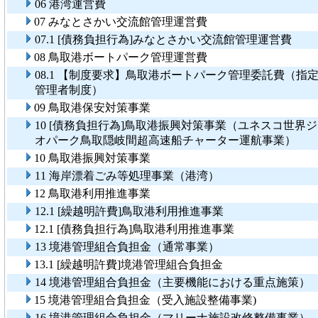
06 港湾運営費
07 みなとさかい交流館管理運営費
07.1 [債務負担行為]みなとさかい交流館管理運営費
08 鳥取港ボートパーク管理運営費
08.1 【制度要求】鳥取港ボートパーク管理委託費（指
管理者制度）
09 鳥取港保安対策事業
10 [債務負担行為]鳥取港振興対策事業（ユネスコ世界ジ
オパーク鳥取隠岐間超高速船チャーター運航事業）
10 鳥取港振興対策事業
11 海岸漂着ごみ等処理事業（港湾）
12 鳥取港利用推進事業
12.1 [繰越明許費]鳥取港利用推進事業
12.1 [債務負担行為]鳥取港利用推進事業
13 境港管理組合負担金（通常事業）
13.1 [繰越明許費]境港管理組合負担金
14 境港管理組合負担金（主要機能における重点施策）
15 境港管理組合負担金（受入施設整備事業)
16 境港管理組合負担金（マリーナ施設改修整備事業）