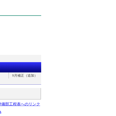
9月補正（追加）
整備部工程表へのリンク
略