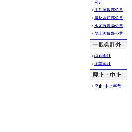
掲）
生活環境部公共
農林水産部公共
水産振興局公共
県土整備部公共
一般会計外
特別会計
企業会計
廃止・中止
廃止･中止事業