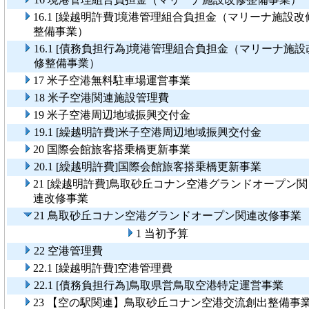
16.1 [繰越明許費]境港管理組合負担金（マリーナ施設改
整備事業）
16.1 [債務負担行為]境港管理組合負担金（マリーナ施設
修整備事業）
17 米子空港無料駐車場運営事業
18 米子空港関連施設管理費
19 米子空港周辺地域振興交付金
19.1 [繰越明許費]米子空港周辺地域振興交付金
20 国際会館旅客搭乗橋更新事業
20.1 [繰越明許費]国際会館旅客搭乗橋更新事業
21 [繰越明許費]鳥取砂丘コナン空港グランドオープン関
連改修事業
21 鳥取砂丘コナン空港グランドオープン関連改修事
1 当初予算
22 空港管理費
22.1 [繰越明許費]空港管理費
22.1 [債務負担行為]鳥取県営鳥取空港特定運営事業
23 【空の駅関連】鳥取砂丘コナン空港交流創出整備事