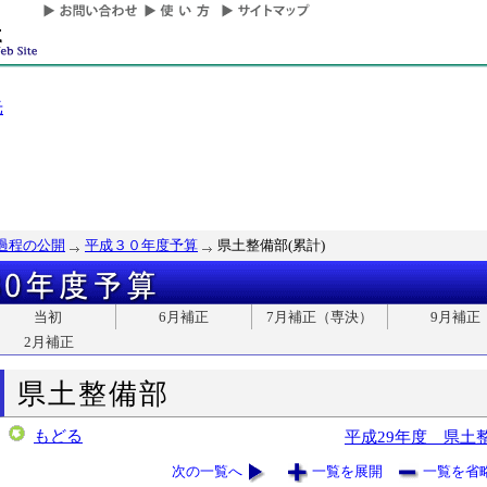
光
過程の公開
平成３０年度予算
県土整備部(累計)
当初
6月補正
7月補正（専決）
9月補正
2月補正
県土整備部
もどる
平成29年度 県土
次の一覧へ
一覧を展開
一覧を省