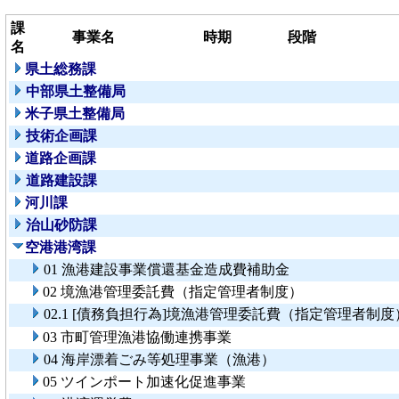
課
事業名
時期
段階
名
県土総務課
中部県土整備局
米子県土整備局
技術企画課
道路企画課
道路建設課
河川課
治山砂防課
空港港湾課
01 漁港建設事業償還基金造成費補助金
02 境漁港管理委託費（指定管理者制度）
02.1 [債務負担行為]境漁港管理委託費（指定管理者制度
03 市町管理漁港協働連携事業
04 海岸漂着ごみ等処理事業（漁港）
05 ツインポート加速化促進事業