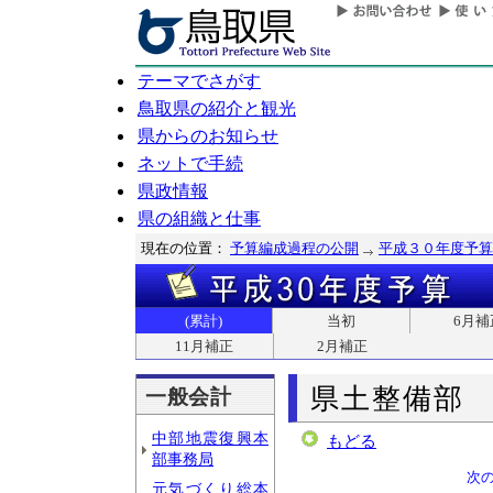
テーマでさがす
鳥取県の紹介と観光
県からのお知らせ
ネットで手続
県政情報
県の組織と仕事
現在の位置：
予算編成過程の公開
平成３０年度予算
(累計)
当初
6月補
11月補正
2月補正
県土整備部
一般会計
中部地震復興本
もどる
部事務局
次
元気づくり総本