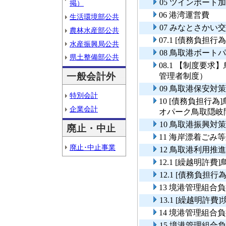
05 ツインポート
掲）
06 港湾運営費
生活環境部公共
07 みなとさかい
農林水産部公共
07.1 [債務負
水産振興局公共
08 鳥取港ボート
県土整備部公共
08.1 【制度要
一般会計外
管理者制度）
09 鳥取港保安対
特別会計
10 [債務負担行
企業会計
オパーク鳥取隠岐
10 鳥取港振興対
廃止・中止
11 海岸漂着ごみ
廃止･中止事業
12 鳥取港利用推
12.1 [繰越明許
12.1 [債務負担
13 境港管理組合
13.1 [繰越明許
14 境港管理組
15 境港管理組合