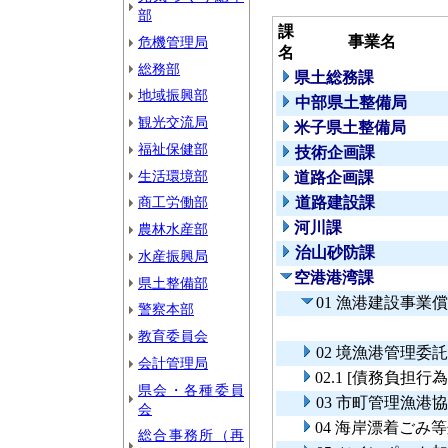
部
課
事業名
危機管理局
名
総務部
県土総務課
地域振興部
中部県土整備局
観光交流局
米子県土整備局
福祉保健部
技術企画課
生活環境部
道路企画課
商工労働部
道路建設課
河川課
農林水産部
治山砂防課
水産振興局
空港港湾課
県土整備部
01 漁港建設事業
警察本部
教育委員会
02 境漁港管理委
会計管理局
02.1 [債務負
県会・各種委員
03 市町管理漁港
会
04 海岸漂着ごみ
総合事務所（再