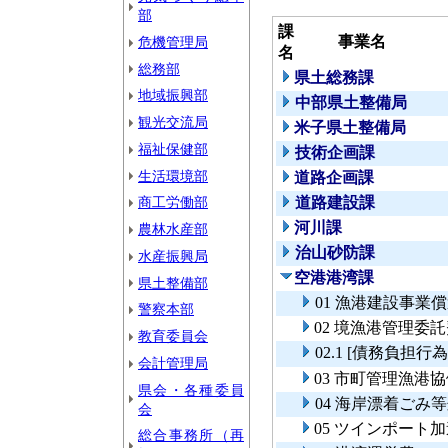
部
課
事業名
危機管理局
名
総務部
県土総務課
地域振興部
中部県土整備局
観光交流局
米子県土整備局
福祉保健部
技術企画課
生活環境部
道路企画課
商工労働部
道路建設課
河川課
農林水産部
治山砂防課
水産振興局
空港港湾課
県土整備部
01 漁港建設事業
警察本部
02 境漁港管理委
教育委員会
02.1 [債務負
会計管理局
03 市町管理漁港
県会・各種委員
04 海岸漂着ごみ
会
05 ツインポート
総合事務所（再