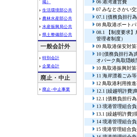
06 港湾運営費
掲）
07 みなとさかい
生活環境部公共
07.1 [債務負
農林水産部公共
08 鳥取港ボート
水産振興局公共
08.1 【制度要
県土整備部公共
管理者制度）
一般会計外
09 鳥取港保安対
10 [債務負担行
特別会計
オパーク鳥取隠岐
企業会計
10 鳥取港振興対
11 海岸漂着ごみ
廃止・中止
12 鳥取港利用推
廃止･中止事業
12.1 [繰越明許
12.1 [債務負担
13 境港管理組合
13.1 [繰越明許
14 境港管理組
15 境港管理組合
16 境港管理組