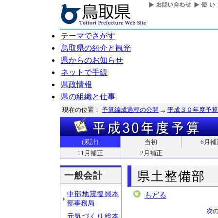
テーマでさがす
鳥取県の紹介と観光
県からのお知らせ
ネットで手続
県政情報
県の組織と仕事
現在の位置：
予算編成過程の公開
平成３０年度予算
(累計)
当初
6月補
11月補正
2月補正
県土整備部
一般会計
中部地震復興本
もどる
部事務局
次
元気づくり総本