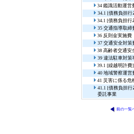
34 鑑識活動運営
34.1 [債務負
34.1 [債務負
35 交通指導取締
36 反則金実施費
37 交通安全対策
38 高齢者交通
39 違法駐車対策
39.1 [繰越明
40 地域警察運営
41 災害に係る
41.1 [債務
委託事業
前の一覧