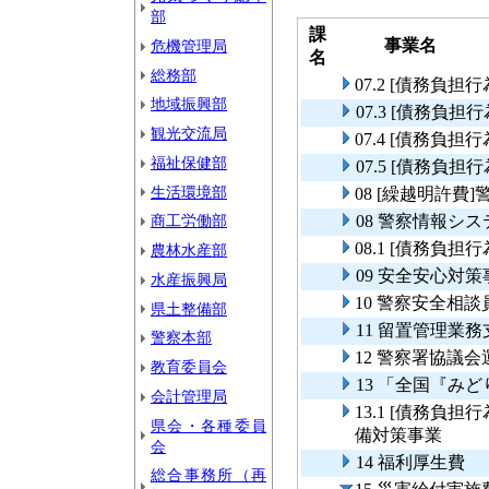
部
課
事業名
危機管理局
名
総務部
07.2 [債務負
地域振興部
07.3 [債務負
観光交流局
07.4 [債務負
福祉保健部
07.5 [債務負
生活環境部
08 [繰越明許
商工労働部
08 警察情報シ
08.1 [債務負
農林水産部
09 安全安心対策
水産振興局
10 警察安全相
県土整備部
11 留置管理業
警察本部
12 警察署協議会
教育委員会
13 「全国『み
会計管理局
13.1 [債務負
県会・各種委員
備対策事業
会
14 福利厚生費
総合事務所（再