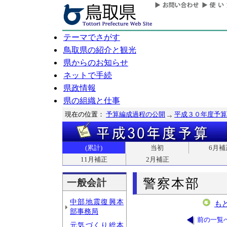
テーマでさがす
鳥取県の紹介と観光
県からのお知らせ
ネットで手続
県政情報
県の組織と仕事
現在の位置：
予算編成過程の公開
平成３０年度予算
(累計)
当初
6月補
11月補正
2月補正
警察本部
一般会計
中部地震復興本
も
部事務局
前の一覧
元気づくり総本