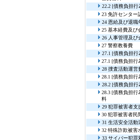
22.2 [債務
23 免許センタ
24 恩給及び退
25 基本経費及
26 人事管理及
27 警察教養費
27.1 [債務
27.1 [債務負
28 捜査活動運営
28.1 [債務負
28.2 [債務
28.3 [債務負
料
29 犯罪被害者
30 犯罪被害者
31 生活安全活
32 特殊詐欺被
33 サイバー犯