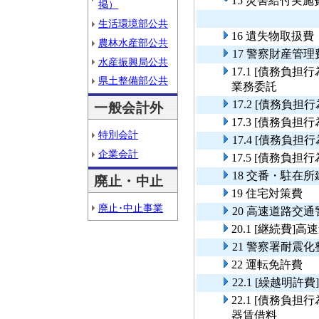
15 災害給付実施
掲）
生活環境部公共
16 遺失物取扱費
農林水産部公共
17 警察財産管理
水産振興局公共
17.1 [債務負
県土整備部公共
業務委託
17.2 [債務負
一般会計外
17.3 [債務負
特別会計
17.4 [債務負
企業会計
17.5 [債務負
18 交番・駐在
廃止・中止
19 住宅対策費
廃止･中止事業
20 高速道路交
20.1 [継続費
21 警察署耐震
22 運転免許費
22.1 [繰越明許
22.1 [債務負
器賃借料