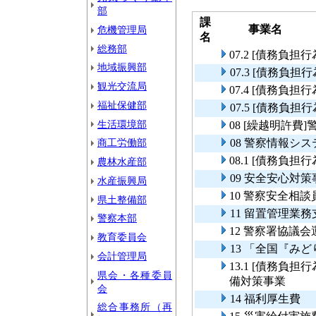
部
課
事業名
危機管理局
名
総務部
07.2 [債務負
地域振興部
07.3 [債務負
観光交流局
07.4 [債務負
福祉保健部
07.5 [債務負
生活環境部
08 [繰越明許
商工労働部
08 警察情報シ
08.1 [債務負
農林水産部
09 安全安心対策
水産振興局
10 警察安全相
県土整備部
11 留置管理業
警察本部
12 警察署協議会
教育委員会
13 「全国『み
会計管理局
13.1 [債務負
県会・各種委員
備対策事業
会
14 福利厚生費
総合事務所（再