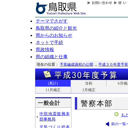
テーマでさがす
鳥取県の紹介と観光
県からのお知らせ
ネットで手続
県政情報
県の組織と仕事
現在の位置：
予算編成過程の公開
平成３０年度予算
(累計)
当初
6月補
11月補正
2月補正
警察本部
一般会計
中部地震復興本
も
部事務局
前の一覧
元気づくり総本