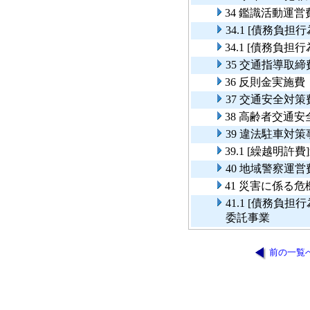
34 鑑識活動運営
34.1 [債務負
34.1 [債務負
35 交通指導取締
36 反則金実施費
37 交通安全対策
38 高齢者交通
39 違法駐車対策
39.1 [繰越明
40 地域警察運営
41 災害に係る
41.1 [債務
委託事業
前の一覧