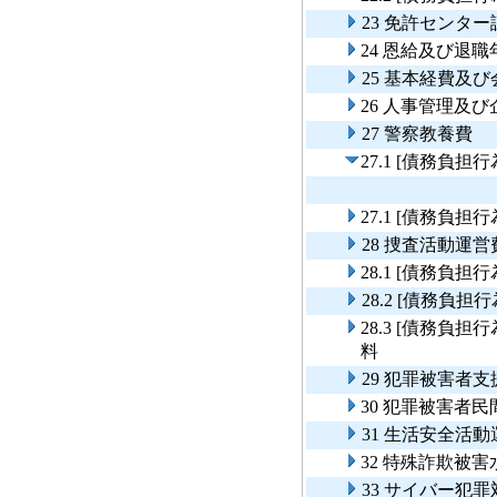
23 免許センタ
24 恩給及び退職
25 基本経費及
26 人事管理及
27 警察教養費
27.1 [債務負
27.1 [債務負
28 捜査活動運営
28.1 [債務負
28.2 [債務
28.3 [債務負
料
29 犯罪被害者
30 犯罪被害者
31 生活安全活
32 特殊詐欺被
33 サイバー犯