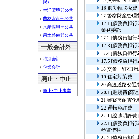
15 災害給付実施
掲）
16 遺失物取扱費
生活環境部公共
17 警察財産管理
農林水産部公共
17.1 [債務
水産振興局公共
業務委託
県土整備部公共
17.2 [債務負
17.3 [債務
一般会計外
17.4 [債務負
特別会計
17.5 [債務
企業会計
18 交番・駐在
19 住宅対策費
廃止・中止
20 高速道路交
廃止･中止事業
20.1 [継続費
21 警察署耐震
22 運転免許費
22.1 [繰越明許
22.1 [債務
器賃借料
22.2 [債務負