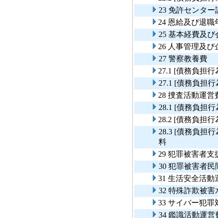
23 免許センタ
24 恩給及び退職
25 基本経費及
26 人事管理及
27 警察教養費
27.1 [債務負
27.1 [債務負
28 捜査活動運営
28.1 [債務負
28.2 [債務負
28.3 [債務
料
29 犯罪被害者支
30 犯罪被害者
31 生活安全活動
32 特殊詐欺被
33 サイバー犯罪
34 鑑識活動運営