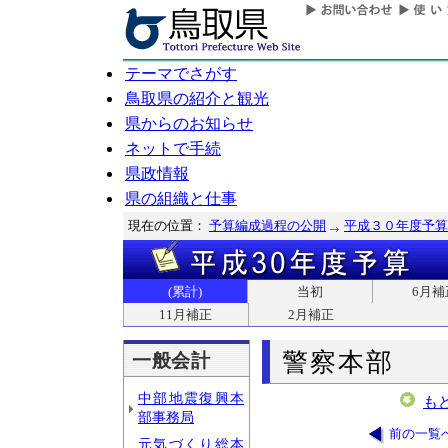
テーマでさがす
鳥取県の紹介と観光
県からのお知らせ
ネットで手続
県政情報
県の組織と仕事
現在の位置：
予算編成過程の公開
平成３０年度予算
(累計)
当初
6月補
11月補正
2月補正
警察本部
一般会計
中部地震復興本
も
部事務局
前の一覧
元気づくり総本