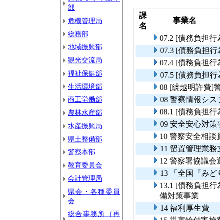
部
課
事業名
危機管理局
名
総務部
07.2 [債務負
地域振興部
07.3 [債務負
観光交流局
07.4 [債務負
福祉保健部
07.5 [債務負
生活環境部
08 [繰越明許
商工労働部
08 警察情報シ
08.1 [債務負
農林水産部
09 安全安心対策
水産振興局
10 警察安全相
県土整備部
11 留置管理業
警察本部
12 警察署協議会
教育委員会
13 「全国『み
会計管理局
13.1 [債務負
県会・各種委員
備対策事業
会
14 福利厚生費
総合事務所（再