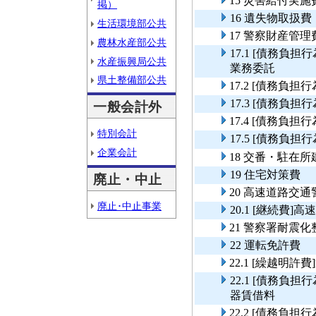
15 災害給付実施
掲）
16 遺失物取扱費
生活環境部公共
17 警察財産管理
農林水産部公共
17.1 [債務
水産振興局公共
業務委託
県土整備部公共
17.2 [債務負
17.3 [債務
一般会計外
17.4 [債務負
特別会計
17.5 [債務
企業会計
18 交番・駐在
19 住宅対策費
廃止・中止
20 高速道路交
廃止･中止事業
20.1 [継続費
21 警察署耐震
22 運転免許費
22.1 [繰越明許
22.1 [債務
器賃借料
22.2 [債務負