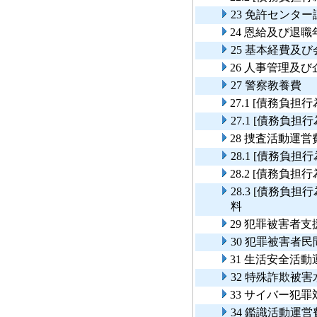
23 免許センタ
24 恩給及び退職
25 基本経費及
26 人事管理及
27 警察教養費
27.1 [債務負
27.1 [債務負
28 捜査活動運営
28.1 [債務負
28.2 [債務負
28.3 [債務
料
29 犯罪被害者支
30 犯罪被害者
31 生活安全活動
32 特殊詐欺被
33 サイバー犯罪
34 鑑識活動運営