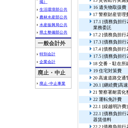
15 災害給付実施
掲）
16 遺失物取扱費
生活環境部公共
17 警察財産管理
農林水産部公共
17.1 [債務
水産振興局公共
業務委託
県土整備部公共
17.2 [債務負
17.3 [債務
一般会計外
17.4 [債務負
特別会計
17.5 [債務
企業会計
18 交番・駐在
19 住宅対策費
廃止・中止
20 高速道路交
廃止･中止事業
20.1 [継続費
21 警察署耐震
22 運転免許費
22.1 [繰越明許
22.1 [債務
器賃借料
22.2 [債務負