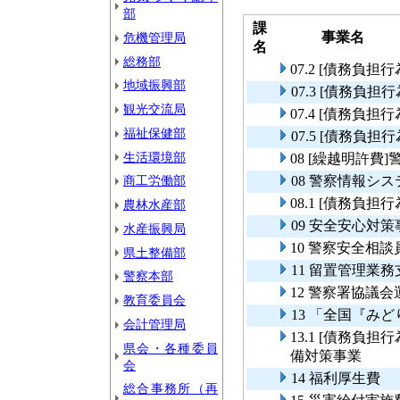
部
課
事業名
危機管理局
名
総務部
07.2 [債務負
地域振興部
07.3 [債務負
観光交流局
07.4 [債務負
福祉保健部
07.5 [債務負
生活環境部
08 [繰越明許
商工労働部
08 警察情報シ
08.1 [債務負
農林水産部
09 安全安心対策
水産振興局
10 警察安全相
県土整備部
11 留置管理業
警察本部
12 警察署協議会
教育委員会
13 「全国『み
会計管理局
13.1 [債務負
県会・各種委員
備対策事業
会
14 福利厚生費
総合事務所（再