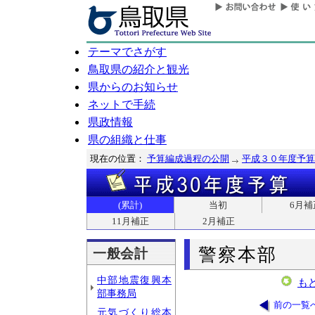
テーマでさがす
鳥取県の紹介と観光
県からのお知らせ
ネットで手続
県政情報
県の組織と仕事
現在の位置：
予算編成過程の公開
平成３０年度予算
(累計)
当初
6月補
11月補正
2月補正
警察本部
一般会計
中部地震復興本
も
部事務局
前の一覧
元気づくり総本