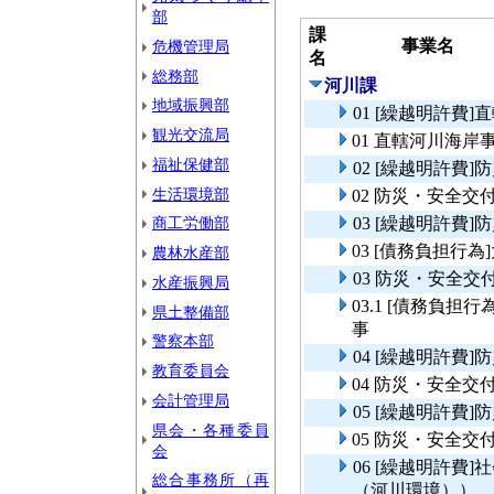
部
課
事業名
危機管理局
名
総務部
河川課
地域振興部
01 [繰越明許費
観光交流局
01 直轄河川海岸
福祉保健部
02 [繰越明許費
生活環境部
02 防災・安全
商工労働部
03 [繰越明許費
03 [債務負担行
農林水産部
03 防災・安全
水産振興局
03.1 [債務負
県土整備部
事
警察本部
04 [繰越明許費
教育委員会
04 防災・安全
会計管理局
05 [繰越明許費
県会・各種委員
05 防災・安全交
会
06 [繰越明許費
総合事務所（再
（河川環境））