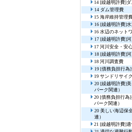
14 [繰越明許費]
14 ダム管理費
15 海岸維持管理
16 [繰越明許費
16 水辺のネット
17 [繰越明許費
17 河川安全・
18 [繰越明許費]
18 河川調査費
19 [債務負担行
19 サンドリサイ
20 [繰越明許費
パーク関連）
20 [債務負担行
パーク関連）
20 美しい海辺
連）
21 [繰越明許費
21 適切な避難行