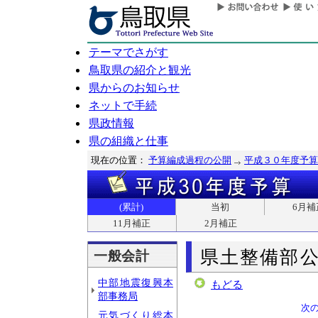
テーマでさがす
鳥取県の紹介と観光
県からのお知らせ
ネットで手続
県政情報
県の組織と仕事
現在の位置：
予算編成過程の公開
平成３０年度予算
(累計)
当初
6月補
11月補正
2月補正
県土整備部
一般会計
中部地震復興本
もどる
部事務局
次
元気づくり総本