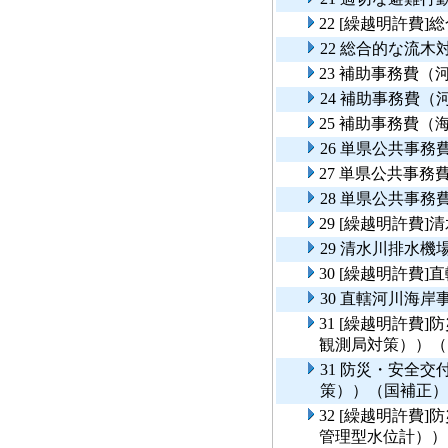
22 [繰越明許費
22 総合的な流
23 補助事務費（
24 補助事務費（
25 補助事務費（
26 単県公共事
27 単県公共事
28 単県公共事
29 [繰越明許費
29 清水川排水
30 [繰越明許費
30 直轄河川海
31 [繰越明許費
観測局対策））（
31 防災・安全
策））（国補正）
32 [繰越明許費
管理型水位計））