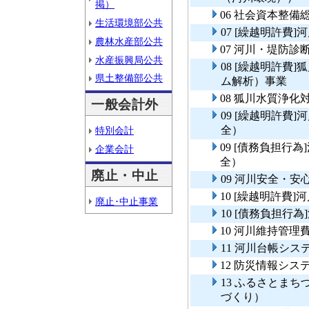
掲）
06 社会資本整
生活環境部公共
07 [繰越明許費
農林水産部公共
07 河川・堤防診
水産振興局公共
08 [繰越明許費
県土整備部公共
ム解析）事業
08 狐川水質浄
一般会計外
09 [繰越明許費
全）
特別会計
09 [債務負担行
企業会計
全）
廃止・中止
09 河川安全・
10 [繰越明許費
廃止･中止事業
10 [債務負担行
10 河川維持管理
11 河川台帳シス
12 防災情報シス
13 ふるさとま
づくり）