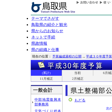
テーマでさがす
鳥取県の紹介と観光
県からのお知らせ
ネットで手続
県政情報
県の組織と仕事
現在の位置：
予算編成過程の公開
平成３０年度予算
(累計)
当初
6月補
11月補正
2月補正
県土整備部
一般会計
中部地震復興本
もどる
部事務局
次
元気づくり総本