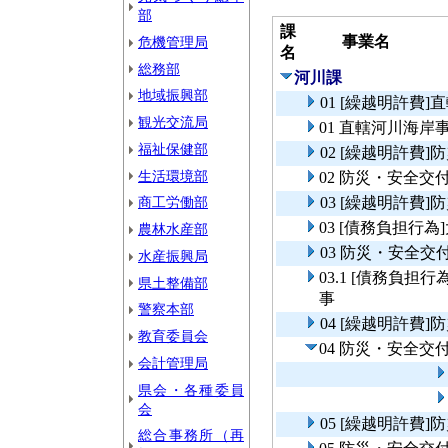
部
課
事業名
危機管理局
名
総務部
河川課
地域振興部
01 [繰越明許費
観光交流局
01 直轄河川海岸
福祉保健部
02 [繰越明許費
生活環境部
02 防災・安全
商工労働部
03 [繰越明許費
03 [債務負担行
農林水産部
03 防災・安全
水産振興局
03.1 [債務負
県土整備部
事
警察本部
04 [繰越明許費
教育委員会
04 防災・安全
会計管理局
県会・各種委員
会
05 [繰越明許費
総合事務所（再