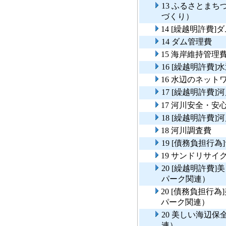
13 ふるさとま
づくり）
14 [繰越明許費]
14 ダム管理費
15 海岸維持管理
16 [繰越明許費
16 水辺のネット
17 [繰越明許費
17 河川安全・
18 [繰越明許費]
18 河川調査費
19 [債務負担行
19 サンドリサイ
20 [繰越明許費
パーク関連）
20 [債務負担行
パーク関連）
20 美しい海辺
連）