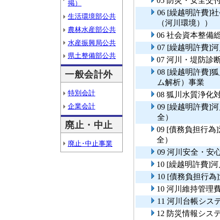
05 防災・安全交
掲）
06 [繰越明許費
生活環境部公共
（河川環境））
農林水産部公共
06 社会資本整
水産振興局公共
07 [繰越明許費
県土整備部公共
07 河川・堤防診
08 [繰越明許費
一般会計外
ム解析）事業
特別会計
08 狐川水質浄
企業会計
09 [繰越明許費
全）
廃止・中止
09 [債務負担行
全）
廃止･中止事業
09 河川安全・
10 [繰越明許費
10 [債務負担行
10 河川維持管理
11 河川台帳シス
12 防災情報シス