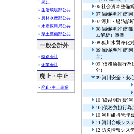
掲）
06 社会資本整
生活環境部公共
07 [繰越明許費
農林水産部公共
07 河川・堤防診
水産振興局公共
08 [繰越明許費
県土整備部公共
ム解析）事業
08 狐川水質浄
一般会計外
09 [繰越明許費
全）
特別会計
09 [債務負担行
企業会計
全）
廃止・中止
09 河川安全・
廃止･中止事業
10 [繰越明許費
10 [債務負担行
10 河川維持管理
11 河川台帳シス
12 防災情報シス