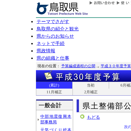
テーマでさがす
鳥取県の紹介と観光
県からのお知らせ
ネットで手続
県政情報
県の組織と仕事
現在の位置：
予算編成過程の公開
平成３０年度予算
(累計)
当初
6月補
11月補正
2月補正
県土整備部
一般会計
中部地震復興本
もどる
部事務局
次
元気づくり総本