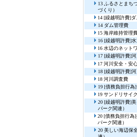
13 ふるさとま
づくり）
14 [繰越明許費]
14 ダム管理費
15 海岸維持管理
16 [繰越明許費
16 水辺のネット
17 [繰越明許費
17 河川安全・
18 [繰越明許費]
18 河川調査費
19 [債務負担行
19 サンドリサイ
20 [繰越明許費
パーク関連）
20 [債務負担行
パーク関連）
20 美しい海辺
連）