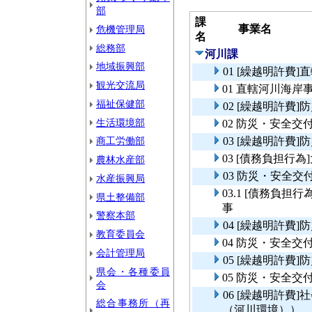
部
課
事業名
危機管理局
名
総務部
河川課
地域振興部
01 [繰越明許費
観光交流局
01 直轄河川海岸
福祉保健部
02 [繰越明許費
生活環境部
02 防災・安全
商工労働部
03 [繰越明許費
03 [債務負担行
農林水産部
03 防災・安全
水産振興局
03.1 [債務負
県土整備部
事
警察本部
04 [繰越明許費
教育委員会
04 防災・安全
会計管理局
05 [繰越明許費
県会・各種委員
05 防災・安全交
会
06 [繰越明許費
総合事務所（再
（河川環境））