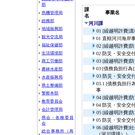
部
課
事業名
危機管理局
名
総務部
河川課
地域振興部
01 [繰越明許費
観光交流局
01 直轄河川海岸
福祉保健部
02 [繰越明許費
生活環境部
02 防災・安全
商工労働部
03 [繰越明許費
03 [債務負担行
農林水産部
03 防災・安全
水産振興局
03.1 [債務負
県土整備部
事
警察本部
04 [繰越明許費
教育委員会
04 防災・安全
会計管理局
05 [繰越明許費
県会・各種委員
05 防災・安全交
会
06 [繰越明許費
総合事務所（再
（河川環境））