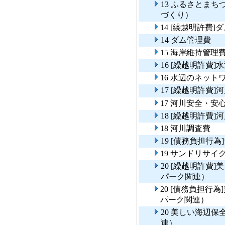
13 ふるさとま
づくり）
14 [繰越明許費]
14 ダム管理費
15 海岸維持管理
16 [繰越明許費
16 水辺のネット
17 [繰越明許費
17 河川安全・
18 [繰越明許費]
18 河川調査費
19 [債務負担行
19 サンドリサイ
20 [繰越明許費
パーク関連）
20 [債務負担行
パーク関連）
20 美しい海辺
連）