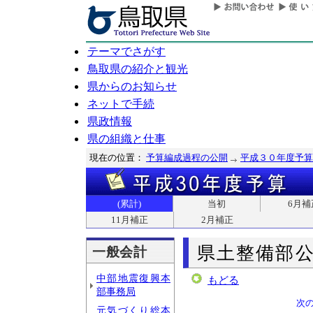
テーマでさがす
鳥取県の紹介と観光
県からのお知らせ
ネットで手続
県政情報
県の組織と仕事
現在の位置：
予算編成過程の公開
平成３０年度予算
(累計)
当初
6月補
11月補正
2月補正
県土整備部
一般会計
中部地震復興本
もどる
部事務局
次
元気づくり総本