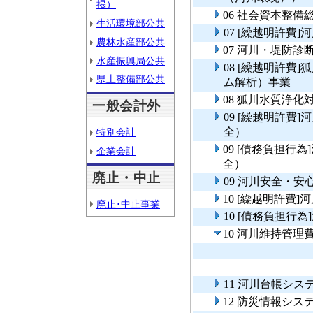
掲）
06 社会資本整
生活環境部公共
07 [繰越明許費
農林水産部公共
07 河川・堤防診
水産振興局公共
08 [繰越明許費
県土整備部公共
ム解析）事業
08 狐川水質浄
一般会計外
09 [繰越明許費
全）
特別会計
09 [債務負担行
企業会計
全）
廃止・中止
09 河川安全・
10 [繰越明許費
廃止･中止事業
10 [債務負担行
10 河川維持管理
11 河川台帳シス
12 防災情報シス