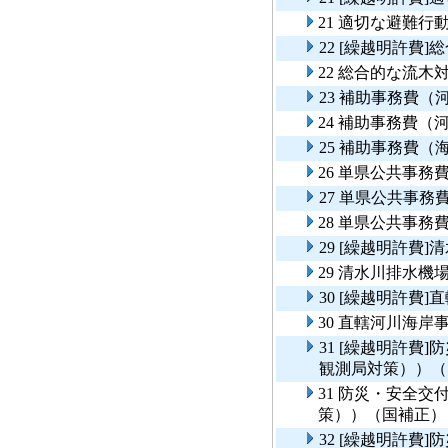
21 適切な避難行
22 [繰越明許費
22 総合的な流
23 補助事務費（
24 補助事務費（
25 補助事務費（
26 単県公共事務
27 単県公共事
28 単県公共事務
29 [繰越明許費
29 清水川排水機
30 [繰越明許費
30 直轄河川海
31 [繰越明許費
観測局対策））（
31 防災・安全
策））（国補正）
32 [繰越明許費