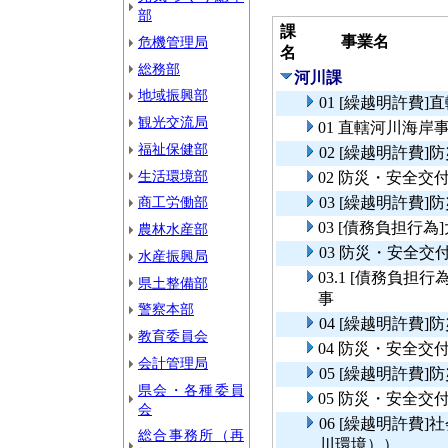
部
課
事業名
危機管理局
名
総務部
河川課
地域振興部
01 [繰越明許費
観光交流局
01 直轄河川海岸
福祉保健部
02 [繰越明許費
生活環境部
02 防災・安全
商工労働部
03 [繰越明許費
03 [債務負担行
農林水産部
03 防災・安全
水産振興局
03.1 [債務負
県土整備部
事
警察本部
04 [繰越明許費
教育委員会
04 防災・安全交
会計管理局
05 [繰越明許費
県会・各種委員
05 防災・安全交
会
06 [繰越明許費
総合事務所（再
川環境））