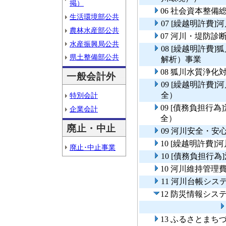
掲）
06 社会資本整
生活環境部公共
07 [繰越明許費
農林水産部公共
07 河川・堤防診
水産振興局公共
08 [繰越明許費
県土整備部公共
解析）事業
08 狐川水質浄
一般会計外
09 [繰越明許費
全）
特別会計
09 [債務負担行
企業会計
全）
廃止・中止
09 河川安全・
10 [繰越明許費
廃止･中止事業
10 [債務負担行
10 河川維持管理
11 河川台帳シス
12 防災情報シス
13 ふるさとま