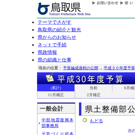
テーマでさがす
鳥取県の紹介と観光
県からのお知らせ
ネットで手続
県政情報
県の組織と仕事
現在の位置：
予算編成過程の公開
平成３０年度予算
(累計)
当初
6月補
11月補正
2月補正
県土整備部
一般会計
中部地震復興本
もどる
部事務局
次
元気づくり総本