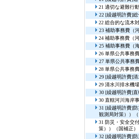
21 適切な避難行
22 [繰越明許費
22 総合的な流
23 補助事務費（
24 補助事務費（
25 補助事務費（
26 単県公共事務
27 単県公共事
28 単県公共事務
29 [繰越明許費
29 清水川排水機
30 [繰越明許費
30 直轄河川海
31 [繰越明許費
観測局対策））（
31 防災・安全
策））（国補正）
32 [繰越明許費