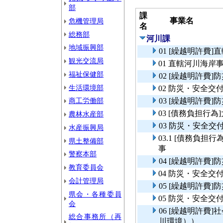
部
課
事業名
危機管理局
名
総務部
河川課
地域振興部
01 [繰越明許費
観光交流局
01 直轄河川海岸
福祉保健部
02 [繰越明許費
生活環境部
02 防災・安全
商工労働部
03 [繰越明許費
03 [債務負担行
農林水産部
03 防災・安全
水産振興局
03.1 [債務負
県土整備部
事
警察本部
04 [繰越明許費
教育委員会
04 防災・安全交
会計管理局
05 [繰越明許費
県会・各種委員
05 防災・安全交
会
06 [繰越明許費
総合事務所（再
川環境））