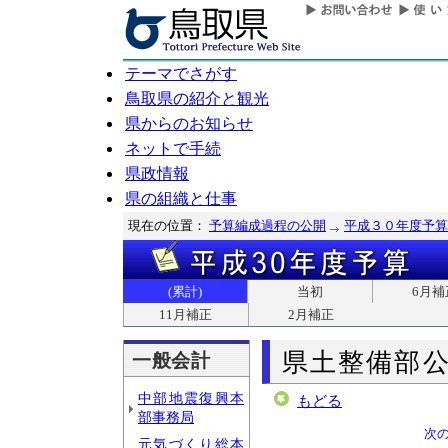
テーマでさがす
鳥取県の紹介と観光
県からのお知らせ
ネットで手続
県政情報
県の組織と仕事
現在の位置：
予算編成過程の公開
平成３０年度予算
(累計)
当初
6月補
11月補正
2月補正
県土整備部
一般会計
中部地震復興本
もどる
部事務局
次
元気づくり総本