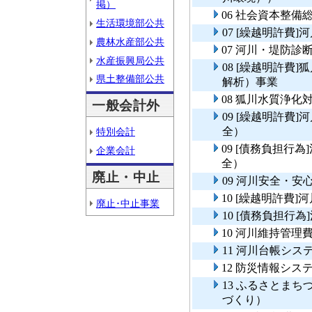
掲）
06 社会資本整
生活環境部公共
07 [繰越明許費
農林水産部公共
07 河川・堤防診
水産振興局公共
08 [繰越明許費
県土整備部公共
解析）事業
08 狐川水質浄
一般会計外
09 [繰越明許費
全）
特別会計
09 [債務負担行
企業会計
全）
廃止・中止
09 河川安全・
10 [繰越明許費
廃止･中止事業
10 [債務負担行
10 河川維持管理
11 河川台帳シス
12 防災情報シス
13 ふるさとま
づくり）