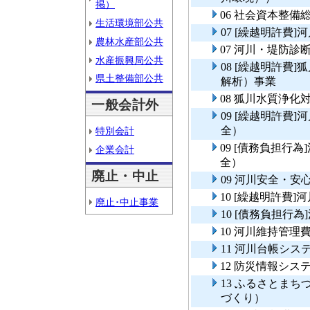
掲）
06 社会資本整
生活環境部公共
07 [繰越明許費
農林水産部公共
07 河川・堤防診
水産振興局公共
08 [繰越明許費
県土整備部公共
解析）事業
08 狐川水質浄
一般会計外
09 [繰越明許費
全）
特別会計
09 [債務負担行
企業会計
全）
廃止・中止
09 河川安全・
10 [繰越明許費
廃止･中止事業
10 [債務負担行
10 河川維持管理
11 河川台帳シス
12 防災情報シス
13 ふるさとま
づくり）