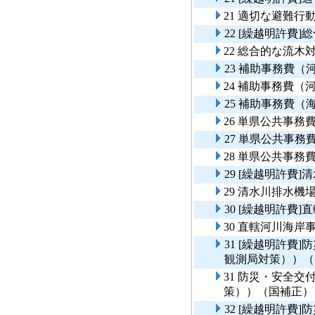
21 適切な避難行
22 [繰越明許費
22 総合的な流
23 補助事務費（
24 補助事務費（
25 補助事務費（
26 単県公共事務
27 単県公共事
28 単県公共事務
29 [繰越明許費
29 清水川排水機
30 [繰越明許費
30 直轄河川海
31 [繰越明許費
観測局対策））（
31 防災・安全
策））（国補正）
32 [繰越明許費