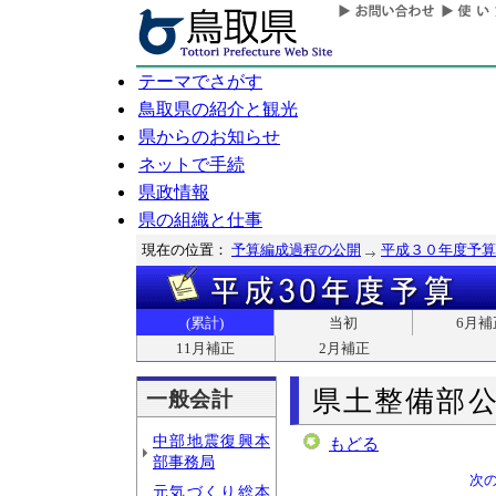
テーマでさがす
鳥取県の紹介と観光
県からのお知らせ
ネットで手続
県政情報
県の組織と仕事
現在の位置：
予算編成過程の公開
平成３０年度予算
(累計)
当初
6月補
11月補正
2月補正
県土整備部
一般会計
中部地震復興本
もどる
部事務局
次
元気づくり総本