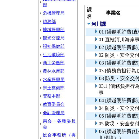
部
課
事業名
危機管理局
名
総務部
河川課
地域振興部
01 [繰越明許費
観光交流局
01 直轄河川海岸
福祉保健部
02 [繰越明許費
生活環境部
02 防災・安全
商工労働部
03 [繰越明許費
03 [債務負担行
農林水産部
03 防災・安全
水産振興局
03.1 [債務負
県土整備部
事
警察本部
04 [繰越明許費
教育委員会
04 防災・安全交
会計管理局
05 [繰越明許費
県会・各種委員
05 防災・安全交
会
06 [繰越明許費
総合事務所（再
川環境））