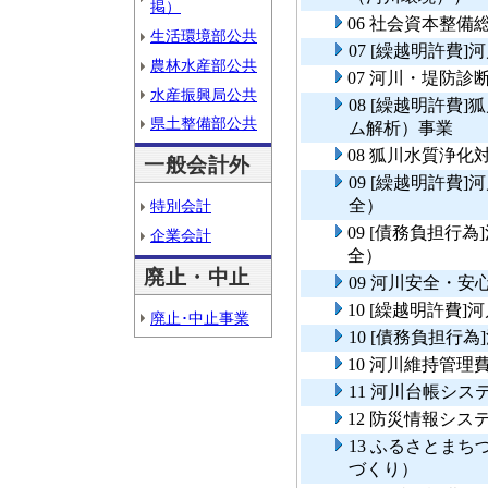
掲）
06 社会資本整
生活環境部公共
07 [繰越明許費
農林水産部公共
07 河川・堤防診
水産振興局公共
08 [繰越明許費
県土整備部公共
ム解析）事業
08 狐川水質浄
一般会計外
09 [繰越明許費
全）
特別会計
09 [債務負担行
企業会計
全）
廃止・中止
09 河川安全・
10 [繰越明許費
廃止･中止事業
10 [債務負担行
10 河川維持管理
11 河川台帳シス
12 防災情報シス
13 ふるさとま
づくり）