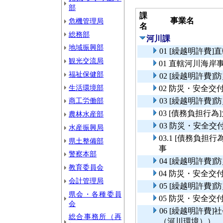
部
課
事業名
危機管理局
名
総務部
河川課
地域振興部
01 [繰越明許費
観光交流局
01 直轄河川海岸
福祉保健部
02 [繰越明許費
生活環境部
02 防災・安全
商工労働部
03 [繰越明許費
03 [債務負担行
農林水産部
03 防災・安全
水産振興局
03.1 [債務負
県土整備部
事
警察本部
04 [繰越明許費
教育委員会
04 防災・安全
会計管理局
05 [繰越明許費
県会・各種委員
05 防災・安全交
会
06 [繰越明許費
総合事務所（再
（河川環境））