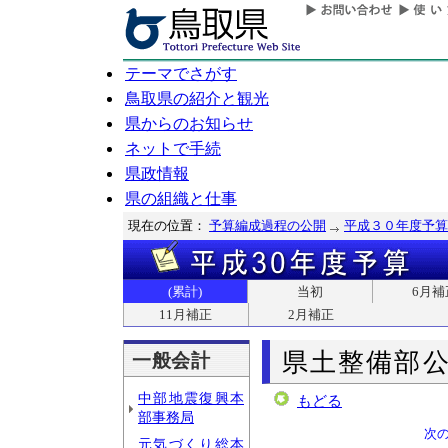
テーマでさがす
鳥取県の紹介と観光
県からのお知らせ
ネットで手続
県政情報
県の組織と仕事
現在の位置：
予算編成過程の公開
平成３０年度予算
(累計)
当初
6月補
11月補正
2月補正
県土整備部
一般会計
中部地震復興本
もどる
部事務局
次
元気づくり総本