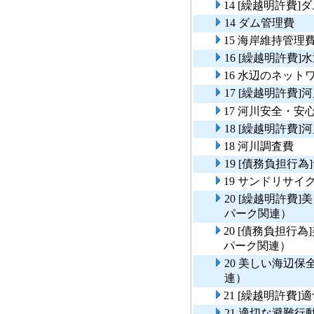
14 [繰越明許費]
14 ダム管理費
15 海岸維持管理
16 [繰越明許費
16 水辺のネット
17 [繰越明許費
17 河川安全・
18 [繰越明許費]
18 河川調査費
19 [債務負担行
19 サンドリサイ
20 [繰越明許費
パーク関連）
20 [債務負担行
パーク関連）
20 美しい海辺
連）
21 [繰越明許費
21 適切な避難行