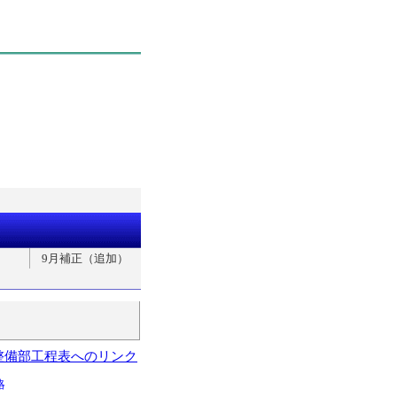
9月補正（追加）
整備部工程表へのリンク
略