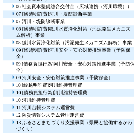
06 社会資本整備総合交付金（広域連携（河川環境））
07 [繰越明許費]河川・堤防診断事業
07 河川・堤防診断事業
08 [繰越明許費]狐川水質浄化対策（汚泥発生メカニズ
ム解析）事業
08 狐川水質浄化対策（汚泥発生メカニズム解析）事業
09 [繰越明許費]河川安全・安心対策推進事業（予防保
全）
09 [債務負担行為]河川安全・安心対策推進事業（予防
全）
09 河川安全・安心対策推進事業（予防保全）
10 [繰越明許費]河川維持管理費
10 [債務負担行為]河川維持管理費
10 河川維持管理費
11 河川台帳システム運営費
12 防災情報システム管理運営費
13 ふるさとまちづくり支援事業（県民と協働するかわ
づくり）