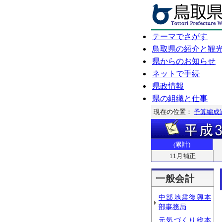
テーマでさがす
鳥取県の紹介と観
県からのお知らせ
ネットで手続
県政情報
県の組織と仕事
現在の位置：
予算編成
(累計)
11月補正
一般会計
中部地震復興本
部事務局
元気づくり総本