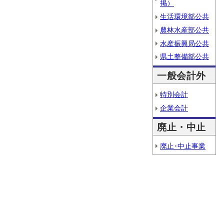
掲）
生活環境部公共
農林水産部公共
水産振興局公共
県土整備部公共
一般会計外
特別会計
企業会計
廃止・中止
廃止･中止事業