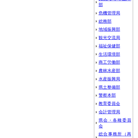
部
危機管理局
総務部
地域振興部
観光交流局
福祉保健部
生活環境部
商工労働部
農林水産部
水産振興局
県土整備部
警察本部
教育委員会
会計管理局
県会・各種委員
会
総合事務所（再