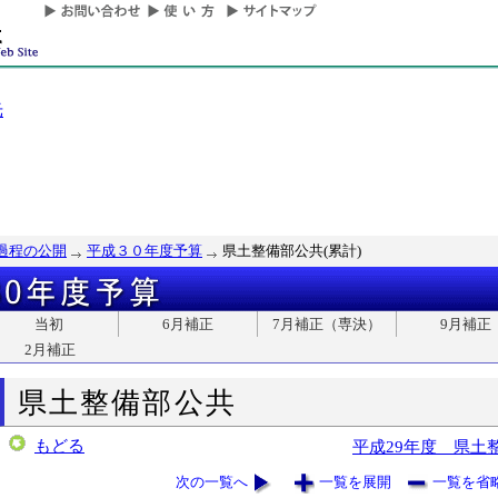
光
過程の公開
平成３０年度予算
県土整備部公共(累計)
当初
6月補正
7月補正（専決）
9月補正
2月補正
県土整備部公共
もどる
平成29年度 県土
次の一覧へ
一覧を展開
一覧を省