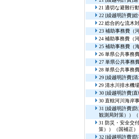
21 適切な避難行
22 [繰越明許費
22 総合的な流
23 補助事務費（
24 補助事務費（
25 補助事務費（
26 単県公共事務
27 単県公共事
28 単県公共事務
29 [繰越明許費
29 清水川排水機
30 [繰越明許費
30 直轄河川海
31 [繰越明許費
観測局対策））（
31 防災・安全
策））（国補正）
32 [繰越明許費