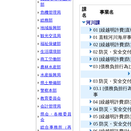
部
課
事業名
危機管理局
名
総務部
河川課
地域振興部
01 [繰越明許費
観光交流局
01 直轄河川海岸
福祉保健部
02 [繰越明許費
生活環境部
02 防災・安全
商工労働部
03 [繰越明許費
03 [債務負担行
農林水産部
水産振興局
03 防災・安全交
県土整備部
03.1 [債務負
警察本部
事
教育委員会
04 [繰越明許費
会計管理局
04 防災・安全
県会・各種委員
05 [繰越明許費
会
05 防災・安全交
総合事務所（再