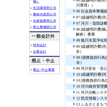
06 [繰越明許費
掲）
川環境））
生活環境部公共
06 社会資本整
農林水産部公共
07 [繰越明許費
水産振興局公共
07 河川・堤防診
県土整備部公共
08 [繰越明許費
解析）事業
一般会計外
08 狐川水質浄
特別会計
09 [繰越明許費
全）
企業会計
09 [債務負担行
廃止・中止
全）
09 河川安全・
廃止･中止事業
10 [繰越明許費
10 [債務負担行
10 河川維持管理
11 河川台帳シス
12 防災情報シス
13 ふるさとま