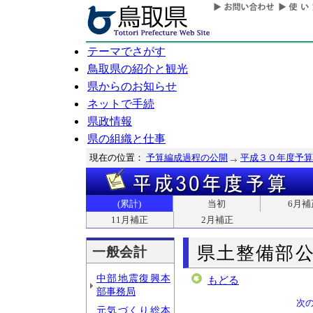
テーマでさがす
鳥取県の紹介と観光
県からのお知らせ
ネットで手続
県政情報
県の組織と仕事
現在の位置：
予算編成過程の公開
平成３０年度予算
(累計)
当初
6月補
11月補正
2月補正
県土整備部
一般会計
中部地震復興本
もどる
部事務局
次
元気づくり総本