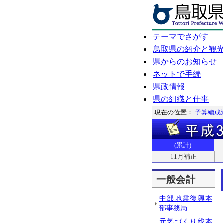
テーマでさがす
鳥取県の紹介と観
県からのお知らせ
ネットで手続
県政情報
県の組織と仕事
現在の位置：
予算編成
(累計)
11月補正
一般会計
中部地震復興本
部事務局
元気づくり総本