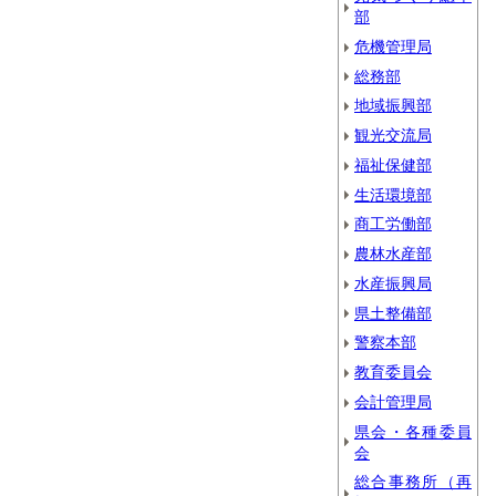
部
危機管理局
総務部
地域振興部
観光交流局
福祉保健部
生活環境部
商工労働部
農林水産部
水産振興局
県土整備部
警察本部
教育委員会
会計管理局
県会・各種委員
会
総合事務所（再