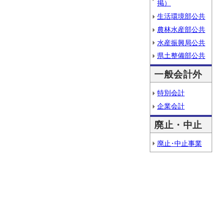
掲）
生活環境部公共
農林水産部公共
水産振興局公共
県土整備部公共
一般会計外
特別会計
企業会計
廃止・中止
廃止･中止事業