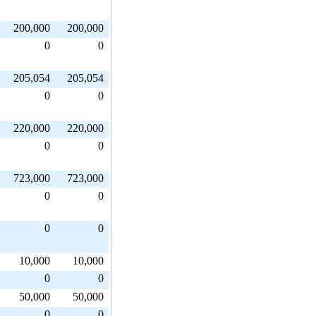
200,000
200,000
0
0
205,054
205,054
0
0
220,000
220,000
0
0
723,000
723,000
0
0
0
0
10,000
10,000
0
0
50,000
50,000
0
0