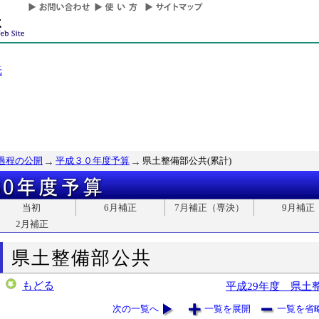
光
過程の公開
平成３０年度予算
県土整備部公共(累計)
当初
6月補正
7月補正（専決）
9月補正
2月補正
県土整備部公共
もどる
平成29年度 県土
次の一覧へ
一覧を展開
一覧を省