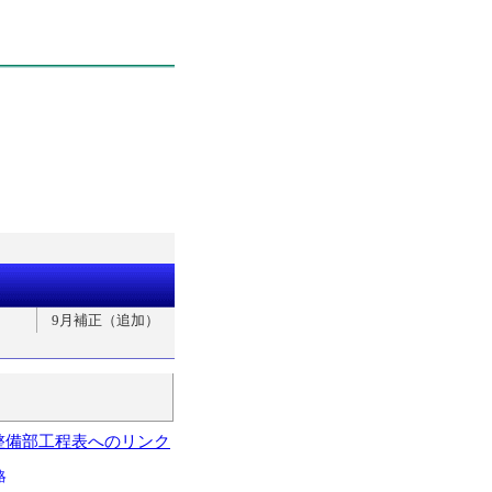
9月補正（追加）
整備部工程表へのリンク
略