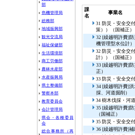
部
課
事業名
危機管理局
名
総務部
31 防災・安全
地域振興部
策））（国補正）
観光交流局
32 [繰越明許費
機管理型水位計）
福祉保健部
32 防災・安全
生活環境部
計））（国補正）
商工労働部
33 [繰越明許費
農林水産部
正）
水産振興局
33 防災・安全
県土整備部
34 [繰越明許費
採、河道掘削）
警察本部
34 樹木伐採・
教育委員会
35 [繰越明許費
会計管理局
（国補正）
県会・各種委員
35 防災・安全
会
36 [繰越明許費
総合事務所（再