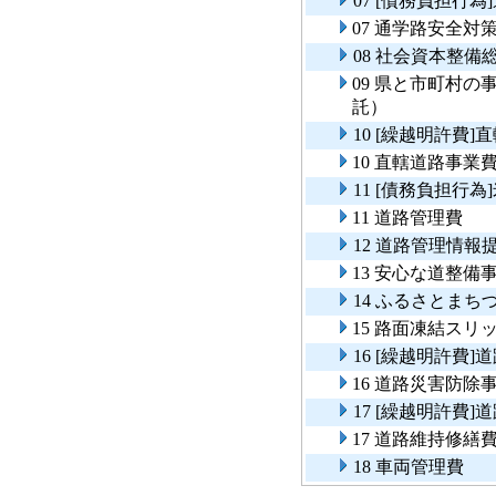
07 [債務負担行
07 通学路安全対
08 社会資本整
09 県と市町村
託）
10 [繰越明許費
10 直轄道路事業
11 [債務負担行
11 道路管理費
12 道路管理情
13 安心な道整備
14 ふるさとま
15 路面凍結スリ
16 [繰越明許費
16 道路災害防除
17 [繰越明許費
17 道路維持修繕
18 車両管理費