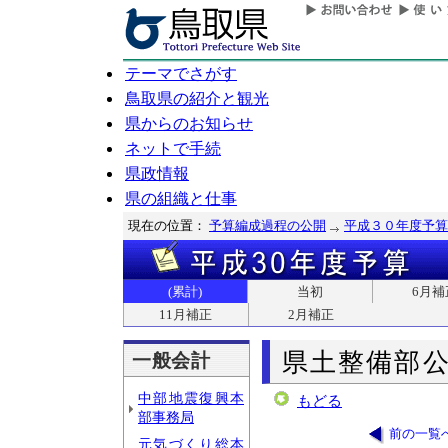
テーマでさがす
鳥取県の紹介と観光
県からのお知らせ
ネットで手続
県政情報
県の組織と仕事
現在の位置：
予算編成過程の公開
平成３０年度予算
(累計)
当初
6月補
11月補正
2月補正
県土整備部
一般会計
中部地震復興本
もどる
部事務局
前の一覧
元気づくり総本