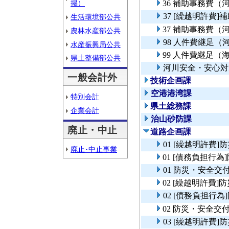
掲）
36 補助事務費
37 [繰越明許費
生活環境部公共
37 補助事務費
農林水産部公共
98 人件費継足（
水産振興局公共
99 人件費継足（
県土整備部公共
河川安全・安心対
一般会計外
技術企画課
空港港湾課
特別会計
県土総務課
企業会計
治山砂防課
廃止・中止
道路企画課
01 [繰越明許費
廃止･中止事業
01 [債務負担
01 防災・安全
02 [繰越明許費
02 [債務負担行
02 防災・安全
03 [繰越明許費