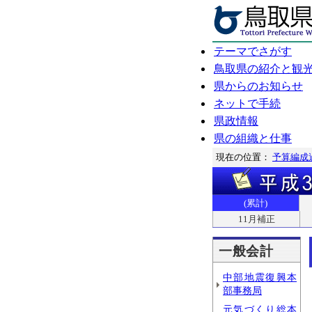
テーマでさがす
鳥取県の紹介と観
県からのお知らせ
ネットで手続
県政情報
県の組織と仕事
現在の位置：
予算編成
(累計)
11月補正
一般会計
中部地震復興本
部事務局
元気づくり総本