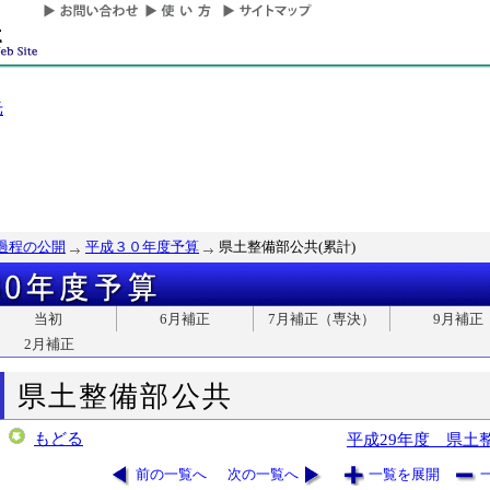
光
過程の公開
平成３０年度予算
県土整備部公共(累計)
当初
6月補正
7月補正（専決）
9月補正
2月補正
県土整備部公共
もどる
平成29年度 県土
前の一覧へ
次の一覧へ
一覧を展開