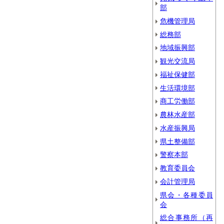
部
危機管理局
総務部
地域振興部
観光交流局
福祉保健部
生活環境部
商工労働部
農林水産部
水産振興局
県土整備部
警察本部
教育委員会
会計管理局
県会・各種委員
会
総合事務所（再