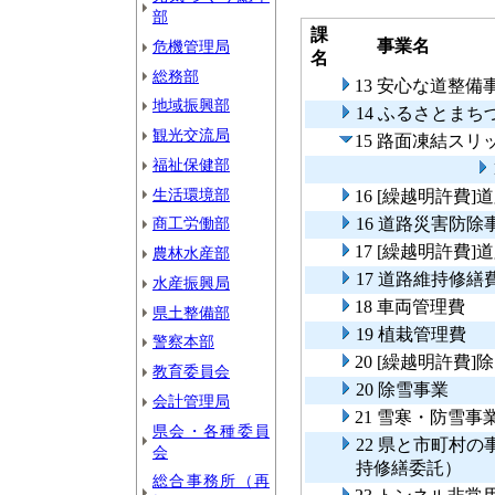
部
課
事業名
危機管理局
名
総務部
13 安心な道整備
地域振興部
14 ふるさとま
観光交流局
15 路面凍結ス
福祉保健部
生活環境部
16 [繰越明許費
商工労働部
16 道路災害防除
17 [繰越明許費
農林水産部
17 道路維持修繕
水産振興局
18 車両管理費
県土整備部
19 植栽管理費
警察本部
20 [繰越明許費]
教育委員会
20 除雪事業
会計管理局
21 雪寒・防雪事
県会・各種委員
22 県と市町村
会
持修繕委託）
総合事務所（再