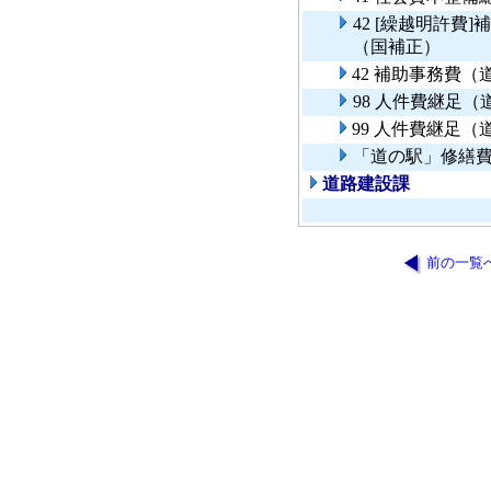
42 [繰越明許
（国補正）
42 補助事務費
98 人件費継足
99 人件費継足
「道の駅」修繕
道路建設課
前の一覧