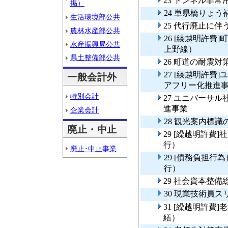
23 トンネル非
掲）
24 単県橋りょう
生活環境部公共
25 代行廃止に
農林水産部公共
26 [繰越明許
水産振興局公共
上野線）
県土整備部公共
26 町道の耐震
27 [繰越明許
一般会計外
アフリー化推進
特別会計
27 ユニバーサ
進事業
企業会計
28 観光案内標
廃止・中止
29 [繰越明許費
行）
廃止･中止事業
29 [債務負担
行）
29 社会資本整
30 現業技術員
31 [繰越明許
繕）