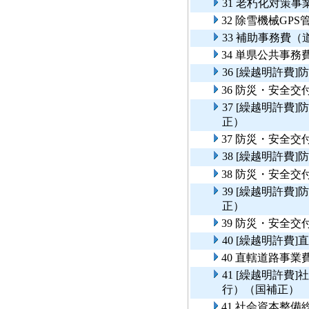
31 老朽化対策
32 除雪機械GP
33 補助事務費
34 単県公共事
36 [繰越明許
36 防災・安全
37 [繰越明許
正）
37 防災・安全
38 [繰越明許
38 防災・安全
39 [繰越明許
正）
39 防災・安全
40 [繰越明許費
40 直轄道路事
41 [繰越明許
行）（国補正）
41 社会資本整