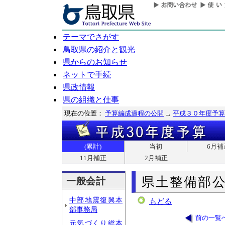
テーマでさがす
鳥取県の紹介と観光
県からのお知らせ
ネットで手続
県政情報
県の組織と仕事
現在の位置：
予算編成過程の公開
平成３０年度予算
(累計)
当初
6月補
11月補正
2月補正
県土整備部
一般会計
中部地震復興本
もどる
部事務局
前の一覧
元気づくり総本