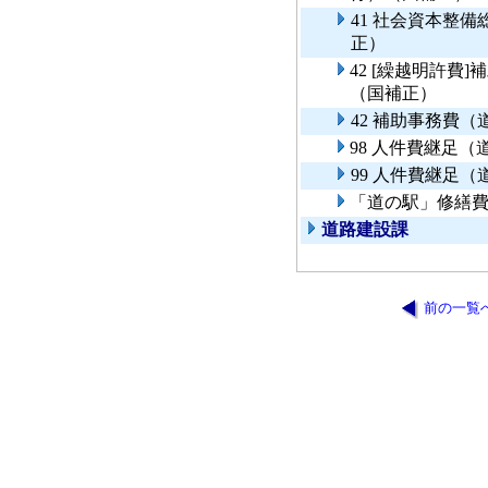
41 社会資本整
正）
42 [繰越明許費
（国補正）
42 補助事務費
98 人件費継足
99 人件費継足
「道の駅」修繕
道路建設課
前の一覧