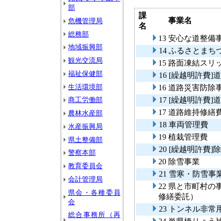
部
課
事業名
危機管理局
名
総務部
13 安心な道整備
地域振興部
14 ふるさとま
観光交流局
15 路面凍結ス
福祉保健部
16 [繰越明許費
生活環境部
16 道路災害防除
商工労働部
17 [繰越明許費
17 道路維持修繕
農林水産部
18 車両管理費
水産振興局
19 植栽管理費
県土整備部
20 [繰越明許費]
警察本部
20 除雪事業
教育委員会
21 雪寒・防雪事
会計管理局
22 県と市町村
県会・各種委員
修繕委託）
会
23 トンネル非
総合事務所（再