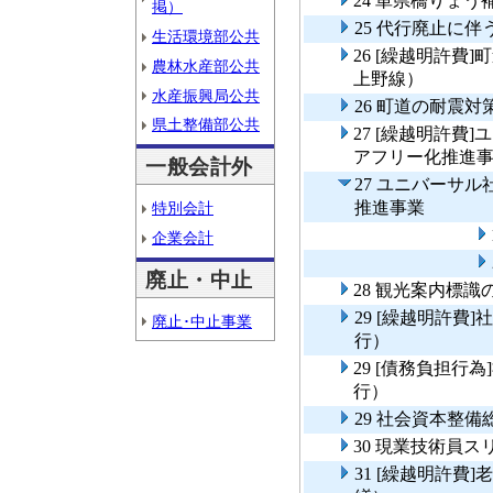
24 単県橋りょう
掲）
25 代行廃止に
生活環境部公共
26 [繰越明許
農林水産部公共
上野線）
水産振興局公共
26 町道の耐震
県土整備部公共
27 [繰越明許
アフリー化推進
一般会計外
27 ユニバーサ
推進事業
特別会計
企業会計
廃止・中止
28 観光案内標
29 [繰越明許
廃止･中止事業
行）
29 [債務負担
行）
29 社会資本整
30 現業技術員
31 [繰越明許