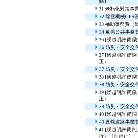
繕）
31 老朽化対策
32 除雪機械GP
33 補助事務費
34 単県公共事
36 [繰越明許
36 防災・安全
37 [繰越明許
正）
37 防災・安全
38 [繰越明許
38 防災・安全
39 [繰越明許
正）
39 防災・安全
40 [繰越明許費
40 直轄道路事
41 [繰越明許費
行）（国補正）