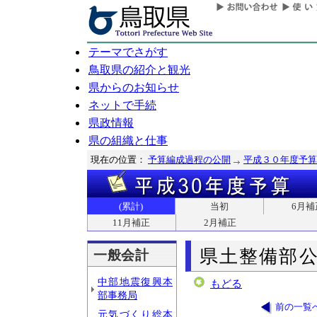
テーマでさがす
鳥取県の紹介と観光
県からのお知らせ
ネットで手続
県政情報
県の組織と仕事
現在の位置：
予算編成過程の公開
平成３０年度予算
(累計)
当初
6月補
11月補正
2月補正
県土整備部
一般会計
中部地震復興本
もどる
部事務局
前の一覧
元気づくり総本