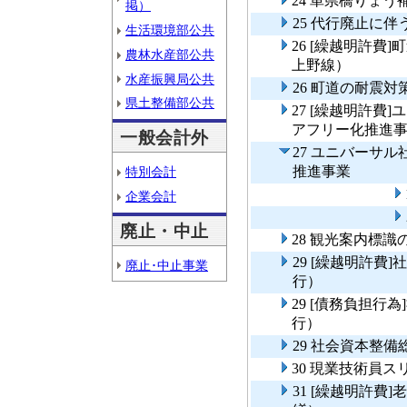
24 単県橋りょう
掲）
25 代行廃止に
生活環境部公共
26 [繰越明許
農林水産部公共
上野線）
水産振興局公共
26 町道の耐震
県土整備部公共
27 [繰越明許
アフリー化推進
一般会計外
27 ユニバーサ
推進事業
特別会計
企業会計
廃止・中止
28 観光案内標
29 [繰越明許
廃止･中止事業
行）
29 [債務負担
行）
29 社会資本整
30 現業技術員
31 [繰越明許