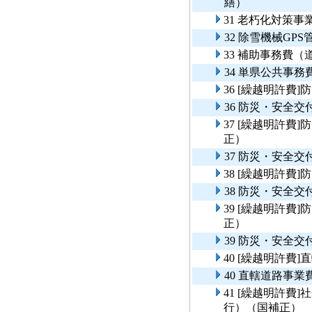
繕）
31 老朽化対策
32 除雪機械GP
33 補助事務費
34 単県公共事
36 [繰越明許
36 防災・安全
37 [繰越明許
正）
37 防災・安全
38 [繰越明許
38 防災・安全
39 [繰越明許
正）
39 防災・安全
40 [繰越明許費
40 直轄道路事
41 [繰越明許費
行）（国補正）