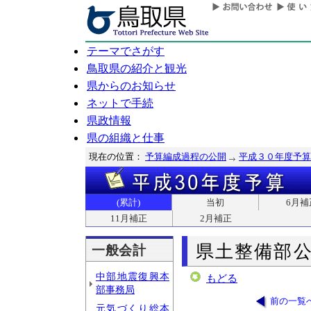
テーマでさがす
鳥取県の紹介と観光
県からのお知らせ
ネットで手続
県政情報
県の組織と仕事
現在の位置：
予算編成過程の公開
平成３０年度予算
(累計)
当初
6月補
11月補正
2月補正
県土整備部
一般会計
中部地震復興本
もどる
部事務局
前の一覧
元気づくり総本