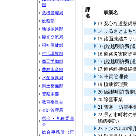
部
課
事業名
危機管理局
名
総務部
13 安心な道整備
地域振興部
14 ふるさとま
観光交流局
15 路面凍結ス
福祉保健部
16 [繰越明許費
生活環境部
16 道路災害防除
商工労働部
17 [繰越明許費
17 道路維持修繕
農林水産部
18 車両管理費
水産振興局
19 植栽管理費
県土整備部
20 [繰越明許費]
警察本部
20 除雪事業
教育委員会
21 雪寒・防雪事
会計管理局
22 県と市町村
県会・各種委員
修繕委託）
会
23 トンネル非
総合事務所（再