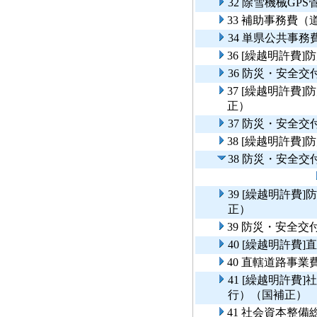
32 除雪機械GP
33 補助事務費
34 単県公共事
36 [繰越明許
36 防災・安全
37 [繰越明許
正）
37 防災・安全
38 [繰越明許
38 防災・安全
39 [繰越明許
正）
39 防災・安全
40 [繰越明許費
40 直轄道路事
41 [繰越明許
行）（国補正）
41 社会資本整