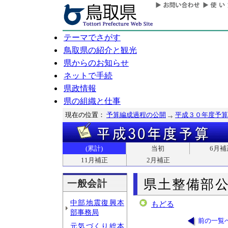
テーマでさがす
鳥取県の紹介と観光
県からのお知らせ
ネットで手続
県政情報
県の組織と仕事
現在の位置：
予算編成過程の公開
平成３０年度予算
(累計)
当初
6月補
11月補正
2月補正
県土整備部
一般会計
中部地震復興本
もどる
部事務局
前の一覧
元気づくり総本