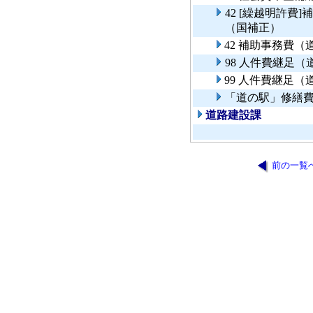
42 [繰越明許
（国補正）
42 補助事務費
98 人件費継足
99 人件費継足
「道の駅」修繕
道路建設課
前の一覧