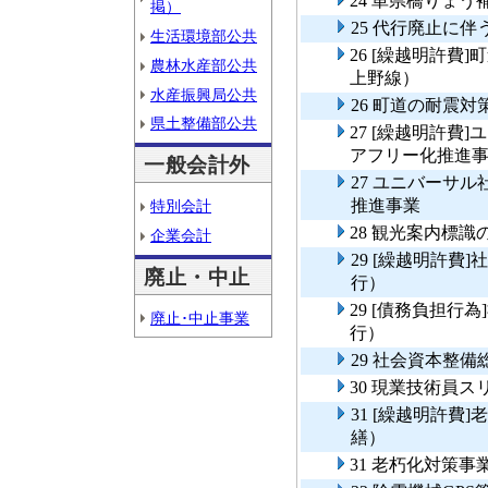
24 単県橋りょう
掲）
25 代行廃止に
生活環境部公共
26 [繰越明許
農林水産部公共
上野線）
水産振興局公共
26 町道の耐震
県土整備部公共
27 [繰越明許
アフリー化推進
一般会計外
27 ユニバーサ
推進事業
特別会計
28 観光案内標
企業会計
29 [繰越明許
廃止・中止
行）
29 [債務負担
廃止･中止事業
行）
29 社会資本整
30 現業技術員
31 [繰越明許
繕）
31 老朽化対策