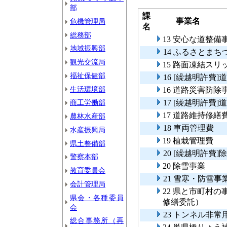
部
課
事業名
危機管理局
名
総務部
13 安心な道整備
地域振興部
14 ふるさとま
観光交流局
15 路面凍結ス
福祉保健部
16 [繰越明許費
生活環境部
16 道路災害防除
商工労働部
17 [繰越明許費
17 道路維持修繕
農林水産部
18 車両管理費
水産振興局
19 植栽管理費
県土整備部
20 [繰越明許費]
警察本部
20 除雪事業
教育委員会
21 雪寒・防雪事
会計管理局
22 県と市町村
県会・各種委員
修繕委託）
会
23 トンネル非
総合事務所（再