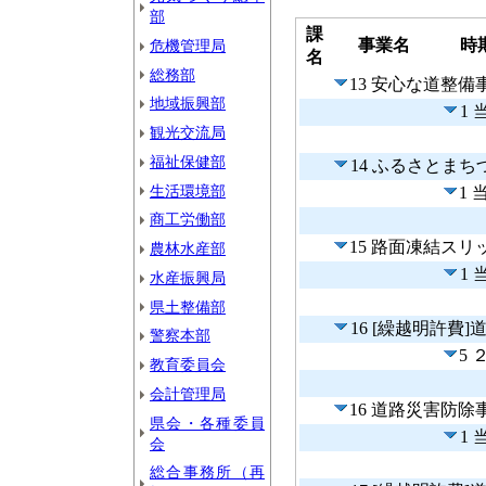
部
課
事業名
時
危機管理局
名
総務部
13 安心な道整備
地域振興部
1
観光交流局
福祉保健部
14 ふるさとま
生活環境部
1
商工労働部
15 路面凍結ス
農林水産部
1
水産振興局
県土整備部
16 [繰越明許費
警察本部
5
教育委員会
会計管理局
16 道路災害防除
県会・各種委員
1
会
総合事務所（再