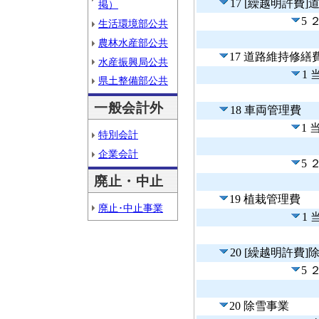
17 [繰越明許費
掲）
5
生活環境部公共
農林水産部公共
17 道路維持修繕
水産振興局公共
1
県土整備部公共
一般会計外
18 車両管理費
1
特別会計
企業会計
5
廃止・中止
19 植栽管理費
廃止･中止事業
1
20 [繰越明許費]
5
20 除雪事業