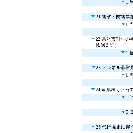
1
21 雪寒・防雪事
1
22 県と市町村
修繕委託）
1
23 トンネル非
1
24 単県橋りょう
1
5
25 代行廃止に