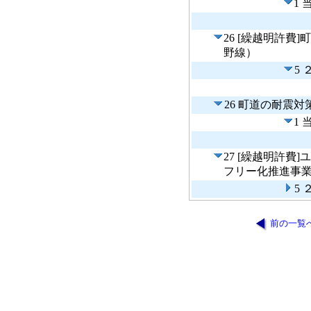
1
26 [繰越明許
野線）
5
26 町道の耐震
1
27 [繰越明許
フリー化推進事
5
前の一覧