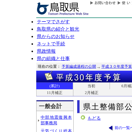
テーマでさがす
鳥取県の紹介と観光
県からのお知らせ
ネットで手続
県政情報
県の組織と仕事
現在の位置：
予算編成過程の公開
平成３０年度予算
(累計)
当初
6月補
11月補正
2月補正
県土整備部
一般会計
中部地震復興本
もどる
部事務局
前の一覧
元気づくり総本