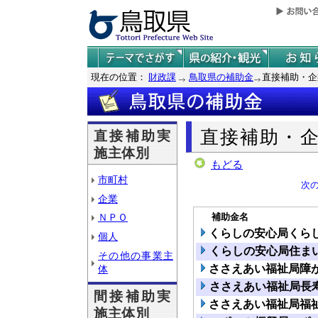
現在の位置：
財政課
鳥取県の補助金
直接補助・企
直接補助・
直接補助実
施主体別
もどる
市町村
次
企業
補助金名
ＮＰＯ
くらしの安心局くら
個人
くらしの安心局住ま
その他の事業主
ささえあい福祉局障
体
ささえあい福祉局長
間接補助実
ささえあい福祉局福
施主体別