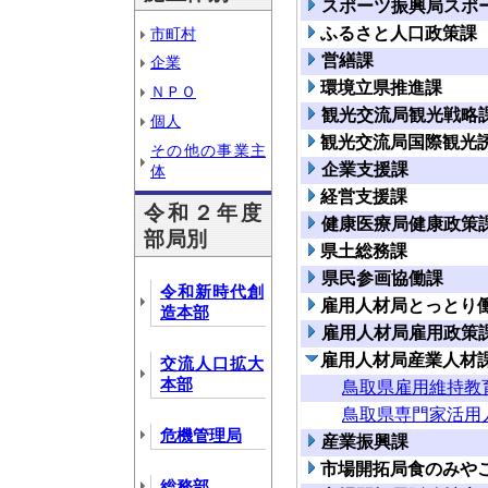
スポーツ振興局スポ
ふるさと人口政策課
市町村
営繕課
企業
環境立県推進課
ＮＰＯ
観光交流局観光戦略
個人
観光交流局国際観光
その他の事業主
企業支援課
体
経営支援課
令和２年度
健康医療局健康政策
部局別
県土総務課
県民参画協働課
令和新時代創
雇用人材局とっとり
造本部
雇用人材局雇用政策
雇用人材局産業人材
交流人口拡大
本部
鳥取県雇用維持教
鳥取県専門家活用
危機管理局
産業振興課
市場開拓局食のみや
総務部