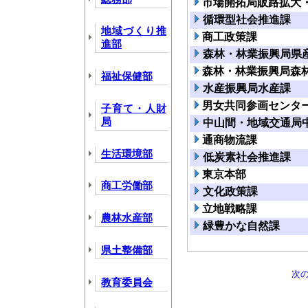
市場開拓局販路拡大
循環型社会推進課
地域づくり推
商工政策課
進部
森林・林業振興局県
森林・林業振興局森
福祉保健部
水産振興局水産課
男女共同参画センタ
子育て・人財
局
中山間・地域交通局
通商物流課
生活環境部
低炭素社会推進課
東京本部
商工労働部
文化政策課
立地戦略課
農林水産部
緑豊かな自然課
県土整備部
次
教育委員会