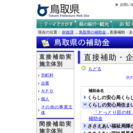
現在の位置：
財政課
鳥取県の補助金
直接補助・企
直接補助・
直接補助実
施主体別
もどる
市町村
次
企業
補助金名
ＮＰＯ
くらしの安心局くら
個人
くらしの安心局住ま
その他の事業主
「とっとり匠の技
体
補助金
間接補助実
ささえあい福祉局障
施主体別