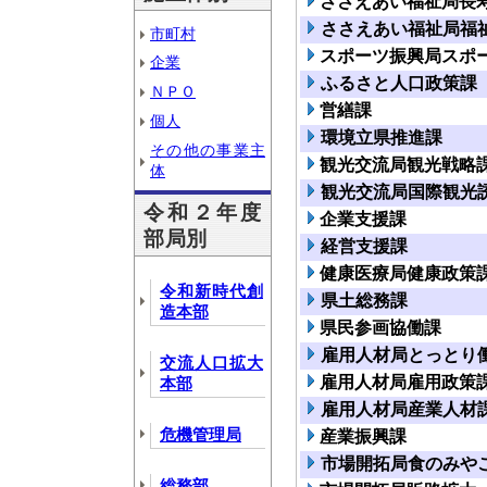
ささえあい福祉局長
ささえあい福祉局福
市町村
スポーツ振興局スポ
企業
ふるさと人口政策課
ＮＰＯ
営繕課
個人
環境立県推進課
その他の事業主
観光交流局観光戦略
体
観光交流局国際観光
令和２年度
企業支援課
部局別
経営支援課
健康医療局健康政策
令和新時代創
県土総務課
造本部
県民参画協働課
雇用人材局とっとり
交流人口拡大
雇用人材局雇用政策
本部
雇用人材局産業人材
危機管理局
産業振興課
市場開拓局食のみや
総務部