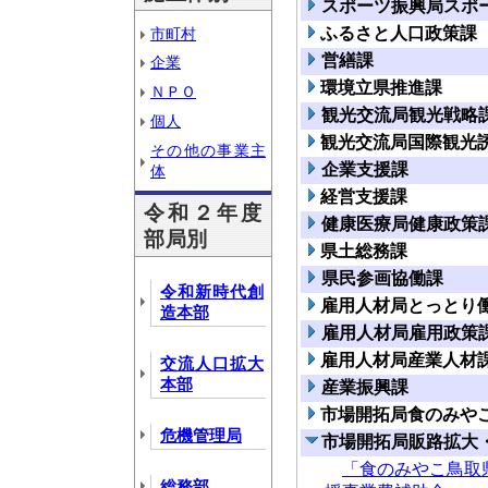
スポーツ振興局スポ
ふるさと人口政策課
市町村
営繕課
企業
環境立県推進課
ＮＰＯ
観光交流局観光戦略
個人
観光交流局国際観光
その他の事業主
企業支援課
体
経営支援課
令和２年度
健康医療局健康政策
部局別
県土総務課
県民参画協働課
令和新時代創
雇用人材局とっとり
造本部
雇用人材局雇用政策
雇用人材局産業人材
交流人口拡大
本部
産業振興課
市場開拓局食のみや
危機管理局
市場開拓局販路拡大
「食のみやこ鳥取
総務部