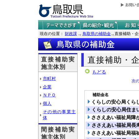
現在の位置：
財政課
鳥取県の補助金
直接補助・企
直接補助・
直接補助実
施主体別
もどる
市町村
次
企業
補助金名
ＮＰＯ
くらしの安心局くら
個人
くらしの安心局住ま
その他の事業主
ささえあい福祉局障
体
ささえあい福祉局長
間接補助実
ささえあい福祉局福
施主体別