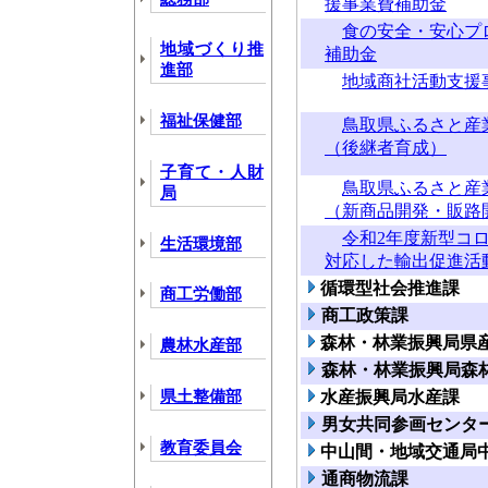
援事業費補助金
食の安全・安心プ
地域づくり推
補助金
進部
地域商社活動支援
福祉保健部
鳥取県ふるさと産
（後継者育成）
子育て・人財
鳥取県ふるさと産
局
（新商品開発・販路
令和2年度新型コ
生活環境部
対応した輸出促進活
循環型社会推進課
商工労働部
商工政策課
森林・林業振興局県
農林水産部
森林・林業振興局森
県土整備部
水産振興局水産課
男女共同参画センタ
教育委員会
中山間・地域交通局
通商物流課