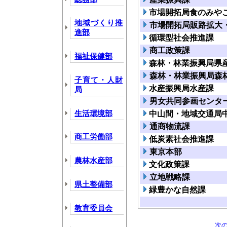
市場開拓局食のみや
地域づくり推
市場開拓局販路拡大
進部
循環型社会推進課
商工政策課
福祉保健部
森林・林業振興局県
森林・林業振興局森
子育て・人財
水産振興局水産課
局
男女共同参画センタ
生活環境部
中山間・地域交通局
通商物流課
商工労働部
低炭素社会推進課
東京本部
農林水産部
文化政策課
立地戦略課
県土整備部
緑豊かな自然課
教育委員会
次