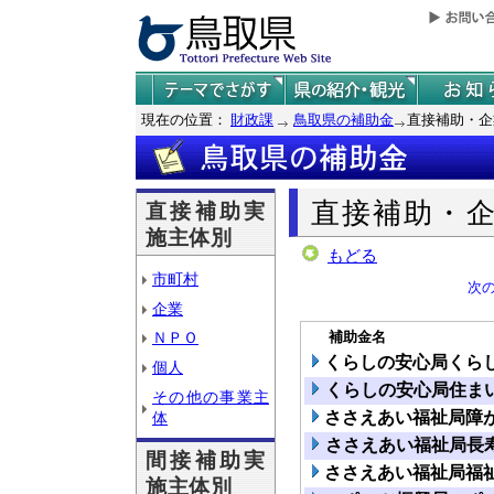
現在の位置：
財政課
鳥取県の補助金
直接補助・企
直接補助・
直接補助実
施主体別
もどる
市町村
次
企業
補助金名
ＮＰＯ
くらしの安心局くら
個人
くらしの安心局住ま
その他の事業主
ささえあい福祉局障
体
ささえあい福祉局長
間接補助実
ささえあい福祉局福
施主体別