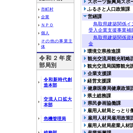
スポーツ振興局スポ
ふるさと人口政策課
市町村
営繕課
企業
鳥取県建築関係イ
ＮＰＯ
受入企業支援事業補
個人
鳥取県建築関係資
その他の事業主
金
体
環境立県推進課
令和２年度
観光交流局観光戦略
部局別
観光交流局国際観光
企業支援課
令和新時代創
経営支援課
造本部
健康医療局健康政策
県土総務課
交流人口拡大
県民参画協働課
本部
雇用人材局とっとり
雇用人材局雇用政策
危機管理局
雇用人材局産業人材
総務部
産業振興課