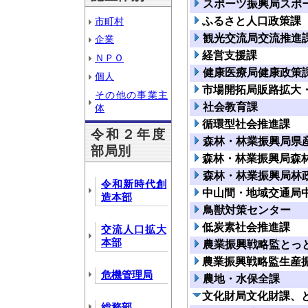
スポーツ振興局スポ
ふるさと人口政策課
市町村
観光交流局交流推進
企業
経営支援課
ＮＰＯ
健康医療局健康政策
個人
市場開拓局販路拡大
その他の事業主
社会教育課
体
循環型社会推進課
令和２年度
森林・林業振興局県
部局別
森林・林業振興局森
森林・林業振興局林
令和新時代創
中山間・地域交通局
造本部
鳥獣対策センター
低炭素社会推進課
交流人口拡大
本部
農業振興戦略監とっ
農業振興戦略監生産
危機管理局
農地・水保全課
文化財局文化財課、
総務部