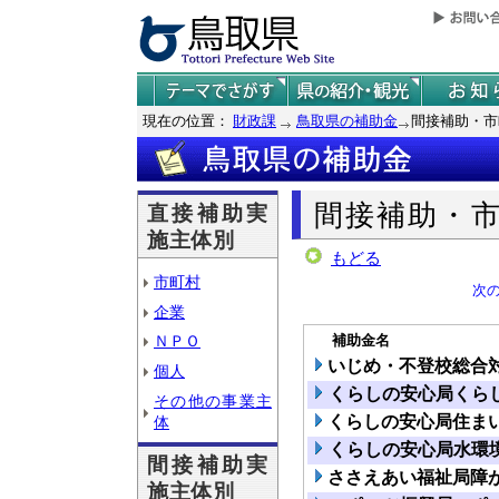
現在の位置：
財政課
鳥取県の補助金
間接補助・市
間接補助・
直接補助実
施主体別
もどる
市町村
次
企業
補助金名
ＮＰＯ
いじめ・不登校総合
個人
くらしの安心局くら
その他の事業主
くらしの安心局住ま
体
くらしの安心局水環
間接補助実
ささえあい福祉局障
施主体別