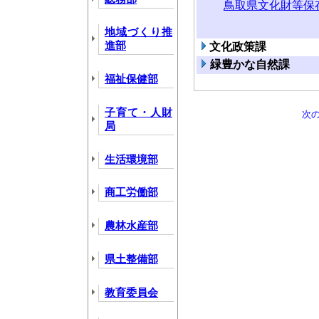
鳥取県文化財等保
地域づくり推
進部
文化政策課
緑豊かな自然課
福祉保健部
子育て・人財
次
局
生活環境部
商工労働部
農林水産部
県土整備部
教育委員会