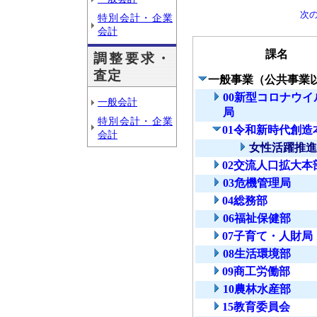
次
特別会計・企業
会計
課名
調整要求・
査定
一般事業（公共事業
00新型コロナウ
一般会計
局
特別会計・企業
01令和新時代創造
会計
女性活躍推進
02交流人口拡大本
03危機管理局
04総務部
06福祉保健部
07子育て・人財局
08生活環境部
09商工労働部
10農林水産部
15教育委員会