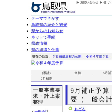
テーマでさがす
鳥取県の紹介と観光
県からのお知らせ
ネットで手続
県政情報
県の組織と仕事
現在の位置：
予算編成過程の公開
令和４年度予算
(累計)
当初
5月補
2月補正
9月補正予算
一般事業要
求・計上案
要（一般会計
整理
もどる
一般会計