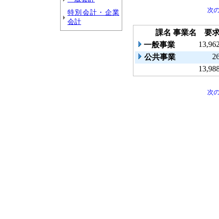
次
特別会計・企業
会計
課名
事業名
要
13,96
一般事業
2
公共事業
13,98
次