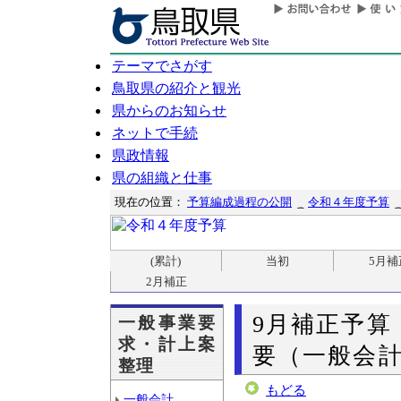
テーマでさがす
鳥取県の紹介と観光
県からのお知らせ
ネットで手続
県政情報
県の組織と仕事
現在の位置：
予算編成過程の公開
令和４年度予算
(累計)
当初
5月補
2月補正
9月補正予算
一般事業要
求・計上案
要（一般会計
整理
もどる
一般会計