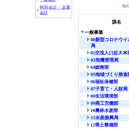
次
特別会計・企業
会計
課名
一般事業
00新型コロナウ
局
02交流人口拡大本
03危機管理局
04総務部
05地域づくり推進
06福祉保健部
07子育て・人財局
08生活環境部
09商工労働部
10農林水産部
11水産振興局
12県土整備部