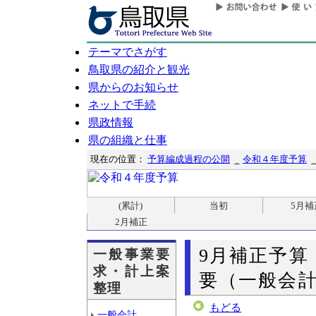
テーマでさがす
鳥取県の紹介と観光
県からのお知らせ
ネットで手続
県政情報
県の組織と仕事
現在の位置：
予算編成過程の公開
令和４年度予算
(累計)
当初
5月補
2月補正
9月補正予算
一般事業要
求・計上案
要（一般会計
整理
もどる
一般会計