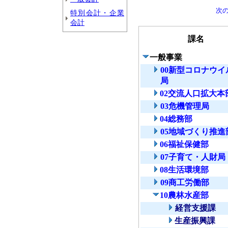
次
特別会計・企業
会計
課名
一般事業
00新型コロナウ
局
02交流人口拡大本
03危機管理局
04総務部
05地域づくり推進
06福祉保健部
07子育て・人財局
08生活環境部
09商工労働部
10農林水産部
経営支援課
生産振興課