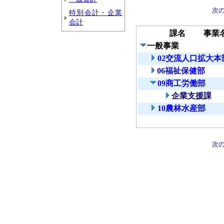
次
特別会計・企業
会計
課名
事業
一般事業
02交流人口拡大本
06福祉保健部
09商工労働部
企業支援課
10農林水産部
次