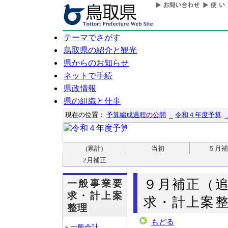
テーマでさがす
鳥取県の紹介と観光
県からのお知らせ
ネットで手続
県政情報
県の組織と仕事
現在の位置：
予算編成過程の公開
令和４年度予算
(累計)
当初
５月補
2月補正
９月補正（
一般事業要
求・計上案
求・計上案整
整理
もどる
一般会計