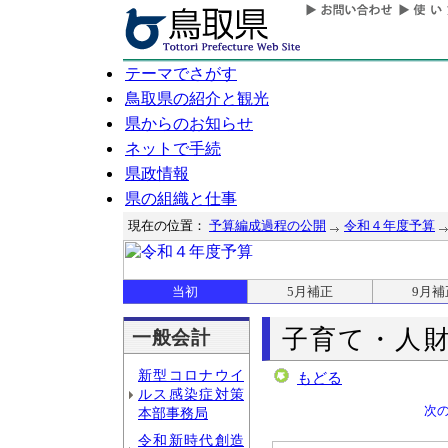
テーマでさがす
鳥取県の紹介と観光
県からのお知らせ
ネットで手続
県政情報
県の組織と仕事
現在の位置：
予算編成過程の公開
令和４年度予算
当初
5月補正
9月補
子育て・人
一般会計
新型コロナウイ
もどる
ルス感染症対策
次
本部事務局
令和新時代創造