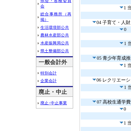
県会・各種委員
会
1
総合事務所（再
掲）
04 子育て・人
生活環境部公共
0
農林水産部公共
水産振興局公共
1
県土整備部公共
05 青少年育成
一般会計外
1
特別会計
06 レクリエー
企業会計
1
廃止・中止
07 高校生通学
廃止･中止事業
0
1