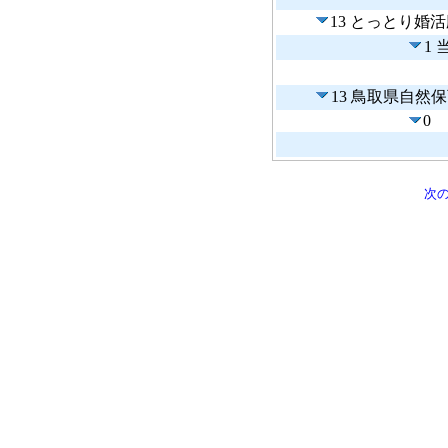
13 とっとり婚
1
13 鳥取県自然
0
次