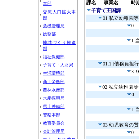
課名
事業名
時
本部
子育て王国課
交流人口拡大本
部
01 私立幼稚園
0
危機管理局
総務部
1
地域づくり推進
部
福祉保健部
01.1 [債務
子育て・人財局
3
生活環境部
商工労働部
02 私立幼稚園
農林水産部
0
水産振興局
県土整備部
1
警察本部
教育委員会
03 幼児教育
会計管理局
0