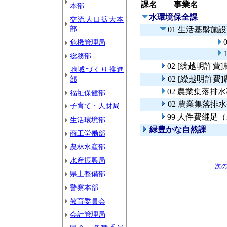
課名
事業名
本部
水環境保全課
交流人口拡大本
部
01 生活基盤施
危機管理局
総務部
02 [繰越明許
地域づくり推進
02 [繰越明許
部
02 農業集落排
福祉保健部
02 農業集落排
子育て・人財局
99 人件費継足
生活環境部
緑豊かな自然課
商工労働部
農林水産部
水産振興局
次
県土整備部
警察本部
教育委員会
会計管理局