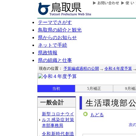
テーマでさがす
鳥取県の紹介と観光
県からのお知らせ
ネットで手続
県政情報
県の組織と仕事
現在の位置：
予算編成過程の公開
令和４年度予算
当初
5月補正
9月補
生活環境部
一般会計
新型コロナウイ
もどる
ルス感染症対策
次
本部事務局
令和新時代創造