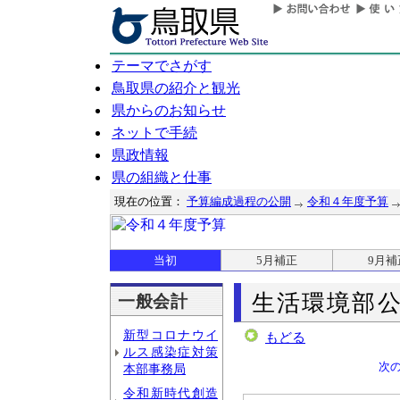
テーマでさがす
鳥取県の紹介と観光
県からのお知らせ
ネットで手続
県政情報
県の組織と仕事
現在の位置：
予算編成過程の公開
令和４年度予算
当初
5月補正
9月補
生活環境部
一般会計
新型コロナウイ
もどる
ルス感染症対策
次
本部事務局
令和新時代創造