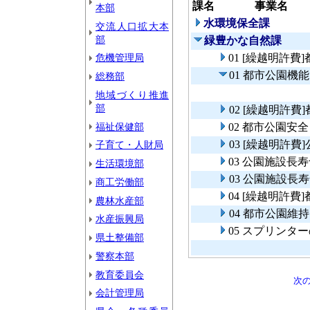
課名
事業名
本部
水環境保全課
交流人口拡大本
部
緑豊かな自然課
01 [繰越明許
危機管理局
01 都市公園機
総務部
地域づくり推進
部
02 [繰越明許
福祉保健部
02 都市公園安
03 [繰越明許
子育て・人財局
03 公園施設長
生活環境部
03 公園施設長
商工労働部
04 [繰越明許費
農林水産部
04 都市公園維
水産振興局
05 スプリン
県土整備部
警察本部
教育委員会
次
会計管理局