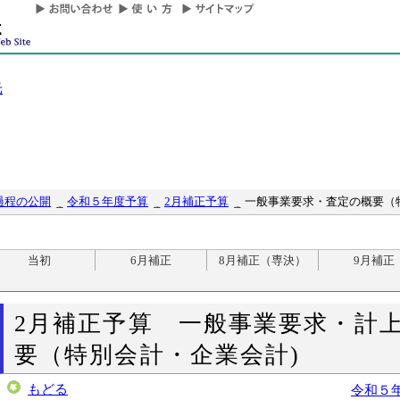
光
過程の公開
令和５年度予算
2月補正予算
一般事業要求・査定の概要（
当初
6月補正
8月補正（専決）
9月補正
2月補正予算 一般事業要求・計
要（特別会計・企業会計)
もどる
令和５