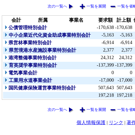
次の一覧へ
一覧を展開
一覧を省
会計
所属
事業名
要求額
計上額
-170,638
-170,638
公債管理特別会計
-5,163
-5,163
中小企業近代化資金助成事業特別会計
-6,914
-6,914
県営林事業特別会計
2,377
2,377
県営境港水産施設事業特別会計
24,312
24,312
港湾整備事業特別会計
-137,399
-137,399
育英奨学事業特別会計
0
0
電気事業会計
-17,000
-17,000
工業用水道事業会計
507,643
507,643
国民健康保険運営事業特別会計
197,218
197,218
次の一覧へ
一覧を展開
一覧を省
個人情報保護
|
リンク
|
著