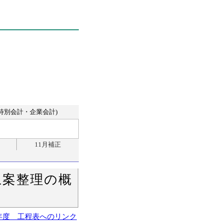
特別会計・企業会計)
11月補正
上案整理の概
年度 工程表へのリンク