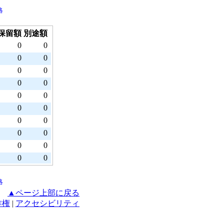
略
保留額
別途額
0
0
0
0
0
0
0
0
0
0
0
0
0
0
0
0
0
0
0
0
略
▲ページ上部に戻る
作権
|
アクセシビリティ