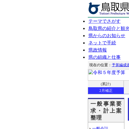
テーマでさがす
鳥取県の紹介と観
県からのお知らせ
ネットで手続
県政情報
県の組織と仕事
現在の位置：
予算編成
(累計)
2月補正
一般事業要
求・計上案
整理
一般会計