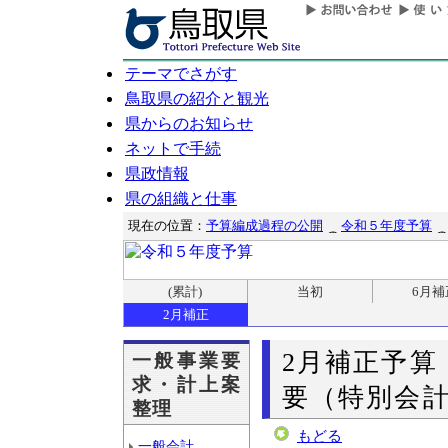
テーマでさがす
鳥取県の紹介と観光
県からのお知らせ
ネットで手続
県政情報
県の組織と仕事
現在の位置：
予算編成過程の公開
令和５年度予算
(累計)
当初
6月補
2月補正
2月補正予算
一般事業要
求・計上案
要（特別会計
整理
もどる
一般会計