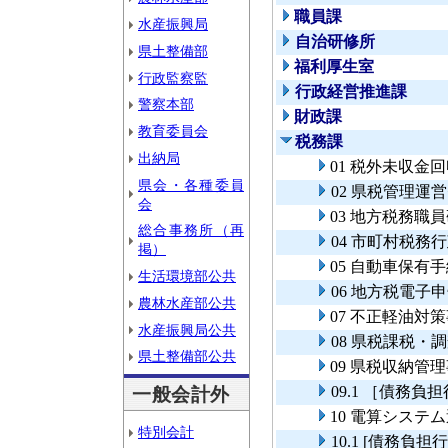
職員課
水産振興局
自治研修所
県土整備部
福利厚生室
行政監察監
行政経営推進課
警察本部
財政課
教育委員会
税務課
出納局
01 税外未収金
県会・各種委員
02 県税管理運
会
03 地方税務職
総合事務所（再
04 市町村税務
掲）
05 自動車保
生活環境部公共
06 地方税電子
農林水産部公共
07 不正軽油対
水産振興局公共
08 県税課税・
県土整備部公共
09 県税収納管
09.1 ［債務
一般会計外
10 電算システ
特別会計
10.1 [債務負