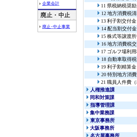
企業会計
11 県税納税奨
12 地方消費税
廃止・中止
13 利子割交付金
廃止･中止事業
14 配当割交付金
15 株式等譲渡
16 地方消費税
17 ゴルフ場利
18 自動車取得
19 利子割精算金
20 特別地方消
21 職員人件費
人権推進課
同和対策課
指導管理課
集中業務課
東京事務所
大阪事務所
名古屋事務所