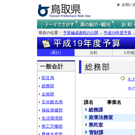
現在の位置：
予算編成過程の公開
平成19年度予算
(累計)
当初
6月補
総務部
一般会計
防災局
も
総務部
次
企画部
文化観光局
課名
事業名
総務課
福祉保健部
政策法務室
生活環境部
県民室
商工労働部
管財課
農林水産部