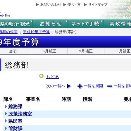
過程の公開
平成19年度予算
総務部(累計)
当初
6月補正
9月補正
11月補正
総務部
もどる
次の一覧へ
一覧を展開
一覧を省
課名
事業名
時期
段階
要
総務課
政策法務室
県民室
管財課