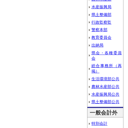
水産振興局
県土整備部
行政監察監
警察本部
教育委員会
出納局
県会・各種委員
会
総合事務所（再
掲）
生活環境部公共
農林水産部公共
水産振興局公共
県土整備部公共
一般会計外
特別会計