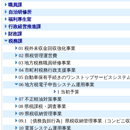
職員課
自治研修所
福利厚生室
行政経営推進課
財政課
税務課
01 税外未収金回収強化事業
02 県税管理運営費
03 地方税務職員研修事業
04 市町村税務行政支援事業
05 自動車保有手続きのワンストップサービスシステ
06 地方税電子申告システム運用事業
1 当初予算
07 不正軽油対策事業
08 県税課税・調査事業
09 県税収納管理事業
09.1 ［債務負担行為］県税収納管理事業（コンビニ
10 電算システム運用事業