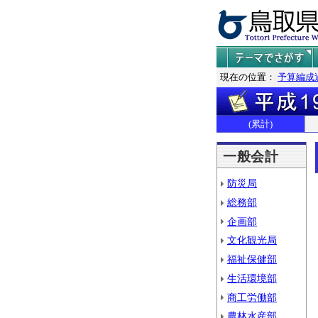
現在の位置：
予算編成
(累計)
一般会計
防災局
総務部
企画部
文化観光局
福祉保健部
生活環境部
商工労働部
農林水産部