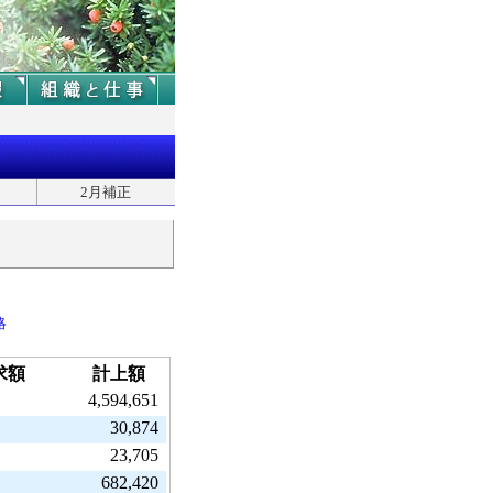
2月補正
略
求額
計上額
4,594,651
30,874
23,705
682,420