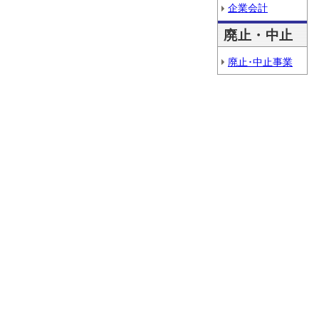
企業会計
廃止・中止
廃止･中止事業