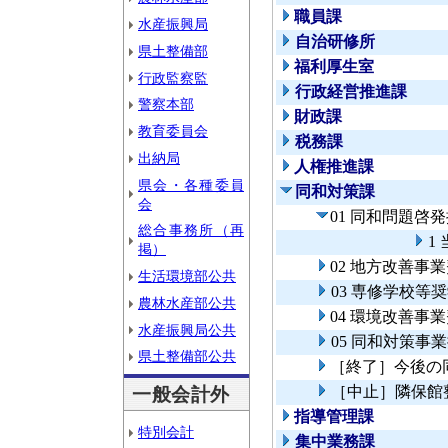
職員課
水産振興局
自治研修所
県土整備部
福利厚生室
行政監察監
行政経営推進課
警察本部
財政課
教育委員会
税務課
出納局
人権推進課
県会・各種委員
同和対策課
会
01 同和問題啓
総合事務所（再
1
掲）
02 地方改善事
生活環境部公共
03 専修学校等
農林水産部公共
04 環境改善事
水産振興局公共
05 同和対策事
県土整備部公共
［終了］今後の
［中止］隣保館
一般会計外
指導管理課
特別会計
集中業務課