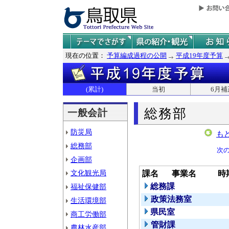
現在の位置：
予算編成過程の公開
平成19年度予算
(累計)
当初
6月補
総務部
一般会計
防災局
も
総務部
次
企画部
文化観光局
課名
事業名
時
総務課
福祉保健部
政策法務室
生活環境部
県民室
商工労働部
管財課
農林水産部