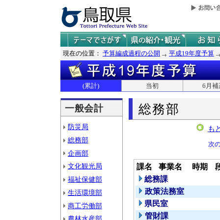
現在の位置：
予算編成過程の公開
平成19年度予算
(累計)
当初
6月補
総務部
一般会計
防災局
も
総務部
次
企画部
文化観光局
課名
事業名
時期
総務課
福祉保健部
政策法務室
生活環境部
県民室
商工労働部
管財課
農林水産部