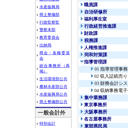
職員課
水産振興局
自治研修所
県土整備部
福利厚生室
行政監察監
行政経営推進課
警察本部
財政課
教育委員会
税務課
出納局
人権推進課
県会・各種委員
同和対策課
会
指導管理課
総合事務所（再
01 指導管理事
掲）
02 収入証紙売
生活環境部公共
03 財務会計シ
農林水産部公共
04 収納事務電
水産振興局公共
集中業務課
県土整備部公共
東京事務所
大阪事務所
一般会計外
名古屋事務所
特別会計
東部県民局