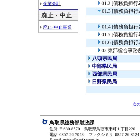
01.2 [債務
企業会計
01.3 [債務負
廃止・中止
01.4 [債務
廃止･中止事業
01.5 [債務
01.6 [債務
02 東部総合事
八頭県民局
中部県民局
西部県民局
日野県民局
次
鳥取県総務部財政課
住所 〒680-8570 鳥取県鳥取市東町１丁目220
電話 0857-26-7043
ファクシミリ 0857-26-8124
E-mail zaisei@pref.tottori.jp