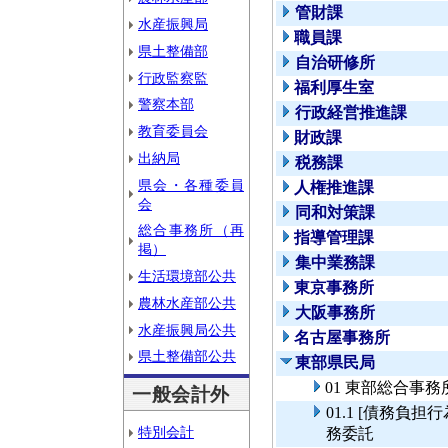
管財課
水産振興局
職員課
県土整備部
自治研修所
行政監察監
福利厚生室
警察本部
行政経営推進課
教育委員会
財政課
出納局
税務課
県会・各種委員
人権推進課
会
同和対策課
総合事務所（再
指導管理課
掲）
集中業務課
生活環境部公共
東京事務所
農林水産部公共
大阪事務所
水産振興局公共
名古屋事務所
県土整備部公共
東部県民局
01 東部総合事
一般会計外
01.1 [債務
特別会計
務委託