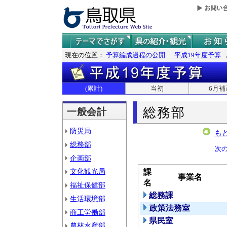
現在の位置：
予算編成過程の公開
平成19年度予算
(累計)
当初
6月補
総務部
一般会計
防災局
も
総務部
次
企画部
文化観光局
課
事業名
名
福祉保健部
総務課
生活環境部
政策法務室
商工労働部
県民室
農林水産部