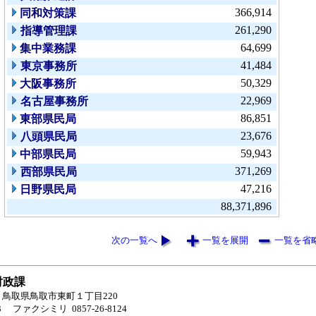
366,914
同和対策課
261,290
指導管理課
64,699
集中業務課
41,484
東京事務所
50,329
大阪事務所
22,969
名古屋事務所
86,851
東部県民局
23,676
八頭県民局
59,943
中部県民局
371,269
西部県民局
47,216
日野県民局
88,371,896
次の一覧へ
一覧を展開
一覧を省
財政課
70 鳥取県鳥取市東町１丁目220
3
ファクシミリ 0857-26-8124