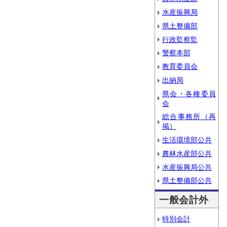
水産振興局
県土整備部
行政監察監
警察本部
教育委員会
出納局
県会・各種委員
会
総合事務所（再
掲）
生活環境部公共
農林水産部公共
水産振興局公共
県土整備部公共
一般会計外
特別会計