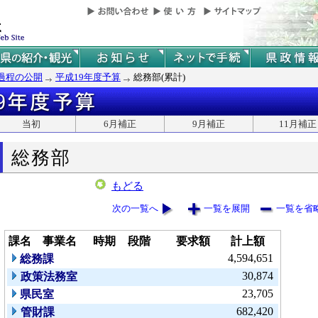
過程の公開
平成19年度予算
総務部(累計)
当初
6月補正
9月補正
11月補正
総務部
もどる
次の一覧へ
一覧を展開
一覧を省
課名
事業名
時期
段階
要求額
計上額
4,594,651
総務課
30,874
政策法務室
23,705
県民室
682,420
管財課