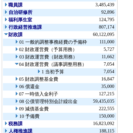
3,485,439
職員課
92,896
自治研修所
124,795
福利厚生室
807,174
行政経営推進課
60,122,095
財政課
111,000
01 一般的調整事務経費の予備枠
5,727
02 財政運営費（予算用務）
11,662
03 財政運営費（財政用務）
7,054
04 財政運営費（議事調整用務）
7,054
1 当初予算
16,847
05 財政調整基金費
35,000
06 償還金
127,215
07 一時借入金利子
59,435,035
08 公債管理特別会計繰出金
222,555
09 減債基金費
150,000
10 予備費
16,823,092
税務課
188,115
人権推進課