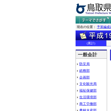
現在の位置：
予算編成
(累計)
一般会計
防災局
総務部
企画部
文化観光局
福祉保健部
生活環境部
商工労働部
農林水産部