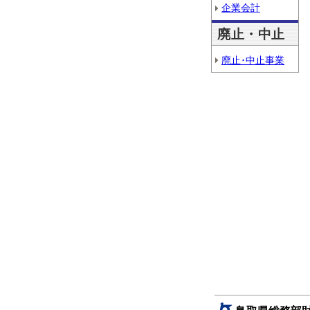
企業会計
廃止・中止
廃止･中止事業