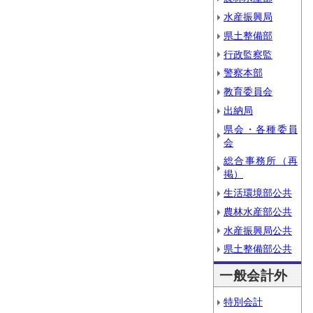
水産振興局
県土整備部
行政監察監
警察本部
教育委員会
出納局
県会・各種委員
会
総合事務所（再
掲）
生活環境部公共
農林水産部公共
水産振興局公共
県土整備部公共
一般会計外
特別会計