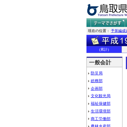
現在の位置：
予算編成
(累計)
一般会計
防災局
総務部
企画部
文化観光局
福祉保健部
生活環境部
商工労働部
農林水産部