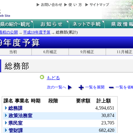
過程の公開
平成19年度予算
総務部(累計)
当初
6月補正
9月補正
11月補正
総務部
もどる
次の一覧へ
一覧を展開
一覧を省
課名
事業名
時期
段階
要求額
計上額
4,594,651
総務課
30,874
政策法務室
23,705
県民室
682,420
管財課