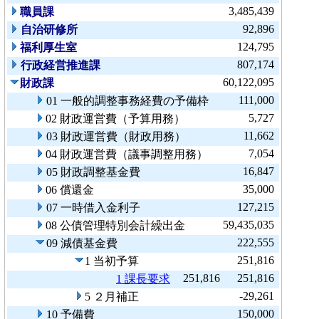
3,485,439
職員課
92,896
自治研修所
124,795
福利厚生室
807,174
行政経営推進課
60,122,095
財政課
111,000
01 一般的調整事務経費の予備枠
5,727
02 財政運営費（予算用務）
11,662
03 財政運営費（財政用務）
7,054
04 財政運営費（議事調整用務）
16,847
05 財政調整基金費
35,000
06 償還金
127,215
07 一時借入金利子
59,435,035
08 公債管理特別会計繰出金
222,555
09 減債基金費
251,816
1 当初予算
251,816
251,816
1 課長要求
-29,261
5 ２月補正
150,000
10 予備費