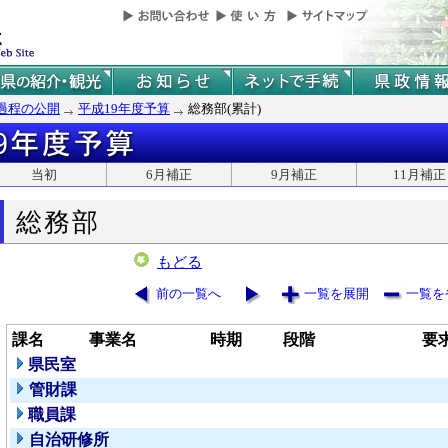
過程の公開
平成19年度予算
総務部(累計)
当初
6月補正
9月補正
11月補正
総務部
もどる
前の一覧へ
一覧を展開
一覧を
課名
事業名
時期
段階
要
県民室
管財課
職員課
自治研修所