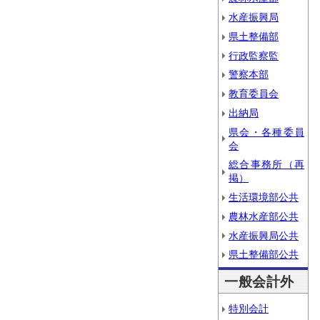
水産振興局
県土整備部
行政監察監
警察本部
教育委員会
出納局
県会・各種委員
会
総合事務所（再
掲）
生活環境部公共
農林水産部公共
水産振興局公共
県土整備部公共
一般会計外
特別会計