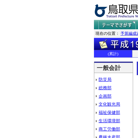
現在の位置：
予算編成
(累計)
一般会計
防災局
総務部
企画部
文化観光局
福祉保健部
生活環境部
商工労働部
農林水産部