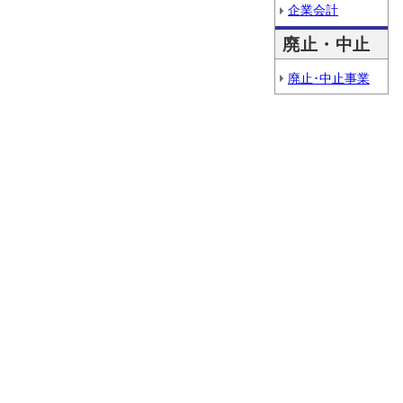
企業会計
廃止・中止
廃止･中止事業