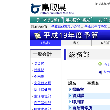
現在の位置：
予算編成過程の公開
平成19年度予算
(累計)
当初
6月補
総務部
一般会計
防災局
も
総務部
前の
企画部
文化観光局
課名
事業名
県民室
福祉保健部
管財課
生活環境部
職員課
商工労働部
自治研修所
農林水産部