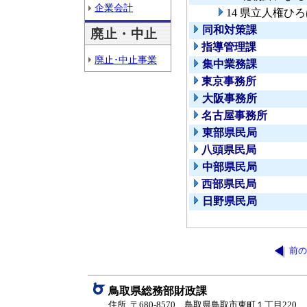
企業会計
14 県立人権ひ
同和対策課
廃止・中止
指導管理課
廃止･中止事業
集中業務課
東京事務所
大阪事務所
名古屋事務所
東部県民局
八頭県民局
中部県民局
西部県民局
日野県民局
前の
鳥取県総務部財政課
住所 〒680-8570 鳥取県鳥取市東町１丁目220