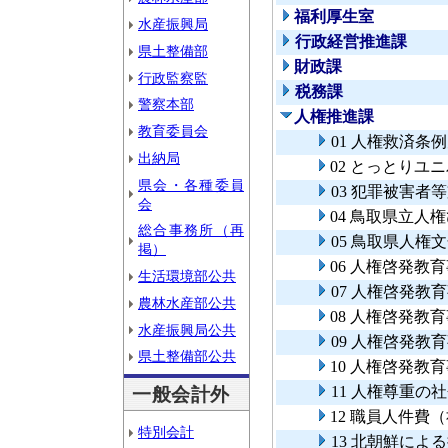
福利厚生室
水産振興局
行政経営推進課
県土整備部
財政課
行政監察監
税務課
警察本部
人権推進課
教育委員会
01 人権救済条
出納局
02 とっとりユ
県会・各種委員
03 犯罪被害者
会
04 鳥取県立人
総合事務所（再
05 鳥取県人権
掲）
06 人権啓発
生活環境部公共
07 人権啓発
農林水産部公共
08 人権啓発
水産振興局公共
09 人権啓発
県土整備部公共
10 人権啓発
11 人権尊重の
一般会計外
12 職員人件費
特別会計
13 北朝鮮に