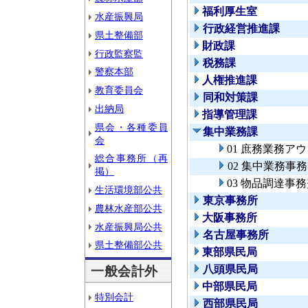
福利厚生室
水産振興局
行政経営推進課
県土整備部
財政課
行政監察監
税務課
警察本部
人権推進課
教育委員会
同和対策課
出納局
指導管理課
県会・各種委員
集中業務課
会
01 庶務業務ア
総合事務所（再
02 集中業務事
掲）
03 物品調達事
生活環境部公共
東京事務所
農林水産部公共
大阪事務所
水産振興局公共
名古屋事務所
県土整備部公共
東部県民局
八頭県民局
一般会計外
中部県民局
特別会計
西部県民局