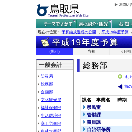
現在の位置：
予算編成過程の公開
平成19年度予算
(累計)
当初
6月補
総務部
一般会計
防災局
も
総務部
前の
企画部
文化観光局
課名
事業名
時期
県民室
福祉保健部
管財課
生活環境部
職員課
商工労働部
自治研修所
農林水産部